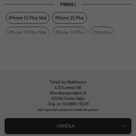
FINNS I
Egenskaper
Grepp/hållare, Stöttålig
iPhone 15 Plus Skal
iPhone 15 Plus
Färg
Svart
Material
Gummi, Hårdplast (PC)
iPhone 14 Plus Skal
iPhone 14 Plus
Otterbox
Varumärke
Otterbox
Tillverkarens art nr
77-92542
EAN
840304729333
Tele2 by SkalHuset
C/O Lowwi AB
Morabergsvägen 8
15242 Södertälje
Org. nr: 556881-9238
OBS!
Ingen butik, du kan inte handla här på plats
HANDLA