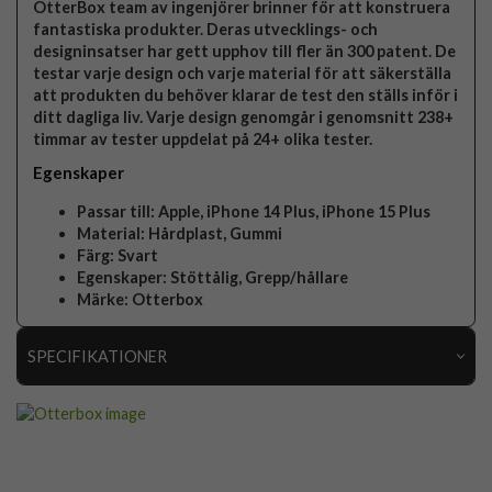
OtterBox team av ingenjörer brinner för att konstruera
fantastiska produkter. Deras utvecklings- och
designinsatser har gett upphov till fler än 300 patent. De
testar varje design och varje material för att säkerställa
att produkten du behöver klarar de test den ställs inför i
ditt dagliga liv. Varje design genomgår i genomsnitt 238+
timmar av tester uppdelat på 24+ olika tester.
Egenskaper
Passar till:
Apple, iPhone 14 Plus, iPhone 15 Plus
Material:
Hårdplast, Gummi
Färg:
Svart
Egenskaper:
Stöttålig, Grepp/hållare
Märke:
Otterbox
SPECIFIKATIONER
Artikelnummer
92212
Passar till
iPhone 14 Plus, iPhone 15 Plus
Produkttyp
Skal