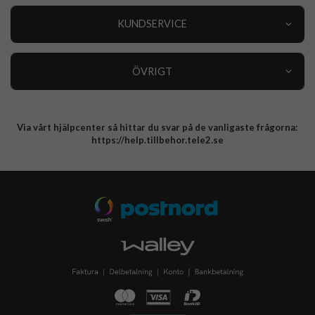
Outlet
Nyheter
KUNDSERVICE
Varumärken
Kundservice
Specialkategorier
90 dagars öppet köp
ÖVRIGT
Köpevillkor
Om oss
Retur
Om cookies
Via vårt hjälpcenter så hittar du svar på de vanligaste frågorna:
Integritetspolicy
https://help.tillbehor.tele2.se