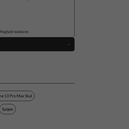
v MagSafe-laddaren
64045
iPhone 13 Pro Max
Skal
MagSafe-kompatibel
Svart
ne 13 Pro Max Skal
Hårdplast (PC), Mjukplast (TPU)
Spigen
Spigen
ACS03226