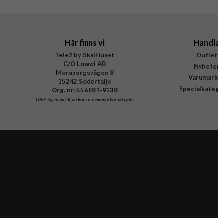
EAN
Här finns vi
Handl
Tele2 by SkalHuset
Outlet
C/O Lowwi AB
Nyhete
Morabergsvägen 8
Varumärk
15242 Södertälje
Specialkate
Org. nr: 556881-9238
OBS!
Ingen butik, du kan inte handla här på plats