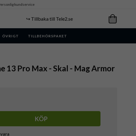
ersonlig kundservice
↪️ Tillbaka till Tele2.se
ÖVRIGT
TILLBEHÖRSPAKET
ne 13 Pro Max - Skal - Mag Armor
KÖP
svara