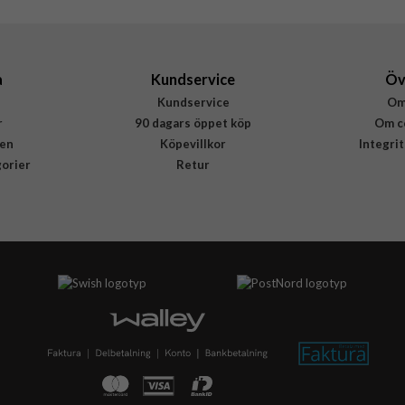
8809756649738
a
Kundservice
Öv
Kundservice
Om
r
90 dagars öppet köp
Om c
en
Köpevillkor
Integri
gorier
Retur