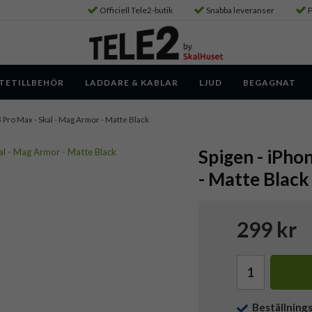
Officiell Tele2-butik
Snabba leveranser
P
TETILLBEHÖR
LADDARE & KABLAR
LJUD
BEGAGNAT
3 Pro Max - Skal - Mag Armor - Matte Black
Spigen - iPho
- Matte Black
299 kr
Beställning