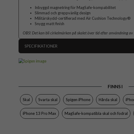
Inbyggd magnetring för MagSafe-kompabilitet
Slimmad och greppvänlig design
Militärskydd-certifierad med Air Cushion Technology®
Snygg matt finish
OBS! Det kan bli cirkelmärken på skalet över tid efter användning a
SPECIFIKATIONER
Artikelnummer
Passar till
Produkttyp
FINNS I
Egenskaper
Färg
Skal
Svarta skal
Spigen iPhone
Hårda skal
iPho
Material
iPhone 13 Pro Max
MagSafe-kompatibla skal och fodral
Varumärke
Tillverkarens art nr