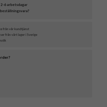
 2-6 arbetsdagar
beställningsvara?
ce från vår kundtjänst
er från vårt lager i Sverige
butik
order?