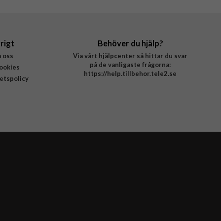
rigt
Behöver du hjälp?
 oss
Via vårt hjälpcenter så hittar du svar
på de vanligaste frågorna:
ookies
https://help.tillbehor.tele2.se
tetspolicy