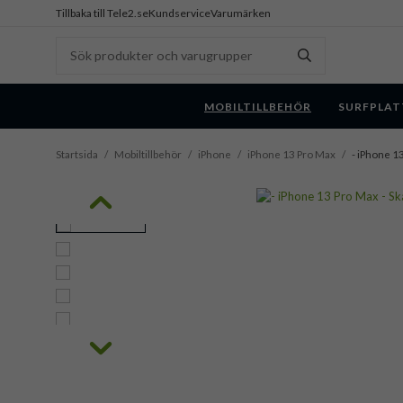
Tillbaka till Tele2.se
Kundservice
Varumärken
MOBILTILLBEHÖR
SURFPLAT
Startsida
/
Mobiltillbehör
/
iPhone
/
iPhone 13 Pro Max
/
- iPhone 1