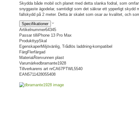
Skydda både mobil och planet med detta slanka fodral, som omfamn
snyggaste ägodelar, samtidigt som det säkrar ett ypperligt skydd m
fallskydd på 2 meter. Detta är skalet som osar av kvalitet, och som
Specifikationer
Artikelnummer
64345
Passar till
iPhone 13 Pro Max
Produkttyp
Skal
Egenskaper
Miljövänlig, Trådlös laddning-kompatibel
Färg
Flerfärgad
Material
Återvunnen plast
Varumärke
dbramante1928
Tillverkarens art nr
CA67PTWL5540
EAN
5711428055408