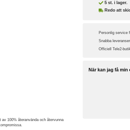
5
st. i lager.
Redo att ski
Personlig service 
Snabba leveranser 
Officiell Tele2-buti
När kan jag få min
jort av 100% återanvända och återvunna
 kompromissa.