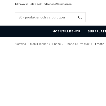
Tillbaka till Tele2.se
Kundservice
Varumärken
MOBILTILLBEHÖR
SURFPLAT
Startsida
/
Mobiltillbehör
/
iPhone
/
iPhone 13 Pro Max
/
- iPhone 1