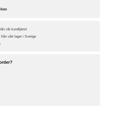
ckas
från vår kundtjänst
från vårt lager i Sverige
k
 order?