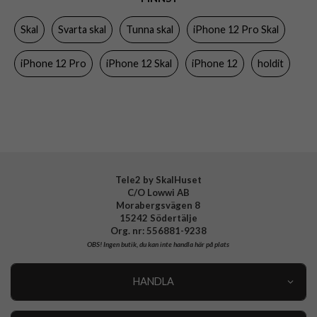
Egenskaper
Slimmad, Trådlös laddning-kompatibel
Skal
Svarta skal
Tunna skal
iPhone 12 Pro Skal
Färg
Svart
Material
Återvunnen plast
iPhone 12 Pro
iPhone 12 Skal
iPhone 12
holdit
Varumärke
holdit
Tillverkarens art nr
15829
EAN
7330985158292
Tele2 by SkalHuset
C/O Lowwi AB
Morabergsvägen 8
15242 Södertälje
Org. nr: 556881-9238
OBS!
Ingen butik, du kan inte handla här på plats
HANDLA
Outlet