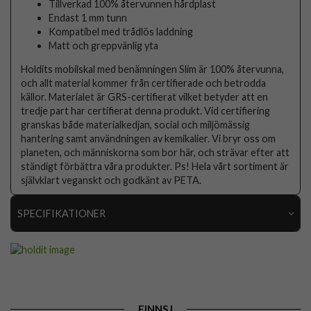
Tillverkad 100% återvunnen hårdplast
Endast 1 mm tunn
Kompatibel med trådlös laddning
Matt och greppvänlig yta
Holdits mobilskal med benämningen Slim är 100% återvunna,
och allt material kommer från certifierade och betrodda
källor. Materialet är GRS-certifierat vilket betyder att en
tredje part har certifierat denna produkt. Vid certifiering
granskas både materialkedjan, social och miljömässig
hantering samt användningen av kemikalier. Vi bryr oss om
planeten, och människorna som bor här, och strävar efter att
ständigt förbättra våra produkter. Ps! Hela vårt sortiment är
självklart veganskt och godkänt av PETA.
SPECIFIKATIONER
Artikelnummer
86998
Passar till
iPhone 12, iPhone 12 Pro
Produkttyp
Skal
FINNS I