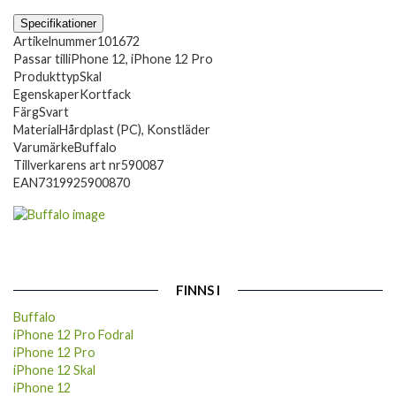
Specifikationer
Artikelnummer
101672
Passar till
iPhone 12, iPhone 12 Pro
Produkttyp
Skal
Egenskaper
Kortfack
Färg
Svart
Material
Hårdplast (PC), Konstläder
Varumärke
Buffalo
Tillverkarens art nr
590087
EAN
7319925900870
FINNS I
Buffalo
iPhone 12 Pro Fodral
iPhone 12 Pro
iPhone 12 Skal
iPhone 12