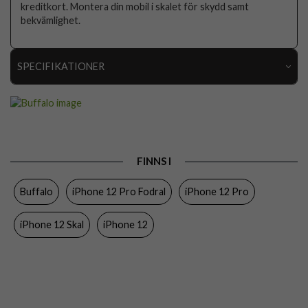
kreditkort. Montera din mobil i skalet för skydd samt
bekvämlighet.
SPECIFIKATIONER
Artikelnummer
101673
Passar till
iPhone 12, iPhone 12 Pro
Produkttyp
Skal
FINNS I
Egenskaper
Kortfack
Buffalo
iPhone 12 Pro Fodral
iPhone 12 Pro
Färg
Brun
Material
Hårdplast (PC), Konstläder
iPhone 12 Skal
iPhone 12
Varumärke
Buffalo
Tillverkarens art nr
590088
EAN
7319925900887