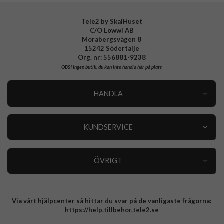
Tele2 by SkalHuset
C/O Lowwi AB
Morabergsvägen 8
15242 Södertälje
Org. nr: 556881-9238
OBS!
Ingen butik, du kan inte handla här på plats
HANDLA
Outlet
Nyheter
KUNDSERVICE
Varumärken
Kundservice
Specialkategorier
90 dagars öppet köp
ÖVRIGT
Köpevillkor
Om oss
Retur
Om cookies
Via vårt hjälpcenter så hittar du svar på de vanligaste frågorna:
Integritetspolicy
https://help.tillbehor.tele2.se