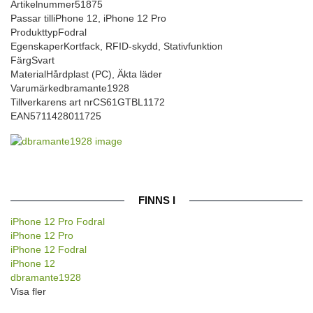
Artikelnummer
51875
Passar till
iPhone 12, iPhone 12 Pro
Produkttyp
Fodral
Egenskaper
Kortfack, RFID-skydd, Stativfunktion
Färg
Svart
Material
Hårdplast (PC), Äkta läder
Varumärke
dbramante1928
Tillverkarens art nr
CS61GTBL1172
EAN
5711428011725
FINNS I
iPhone 12 Pro Fodral
iPhone 12 Pro
iPhone 12 Fodral
iPhone 12
dbramante1928
Visa fler