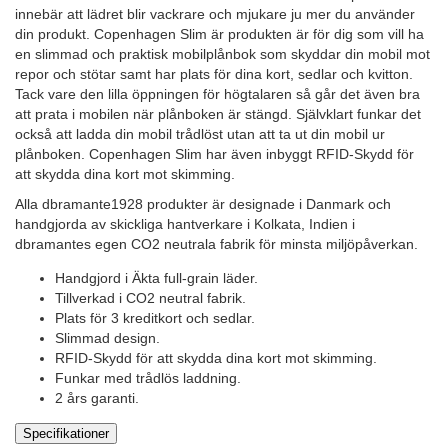
innebär att lädret blir vackrare och mjukare ju mer du använder
din produkt. Copenhagen Slim är produkten är för dig som vill ha
en slimmad och praktisk mobilplånbok som skyddar din mobil mot
repor och stötar samt har plats för dina kort, sedlar och kvitton.
Tack vare den lilla öppningen för högtalaren så går det även bra
att prata i mobilen när plånboken är stängd. Självklart funkar det
också att ladda din mobil trådlöst utan att ta ut din mobil ur
plånboken. Copenhagen Slim har även inbyggt RFID-Skydd för
att skydda dina kort mot skimming.
Alla dbramante1928 produkter är designade i Danmark och
handgjorda av skickliga hantverkare i Kolkata, Indien i
dbramantes egen CO2 neutrala fabrik för minsta miljöpåverkan.
Handgjord i Äkta full-grain läder.
Tillverkad i CO2 neutral fabrik.
Plats för 3 kreditkort och sedlar.
Slimmad design.
RFID-Skydd för att skydda dina kort mot skimming.
Funkar med trådlös laddning.
2 års garanti.
Specifikationer