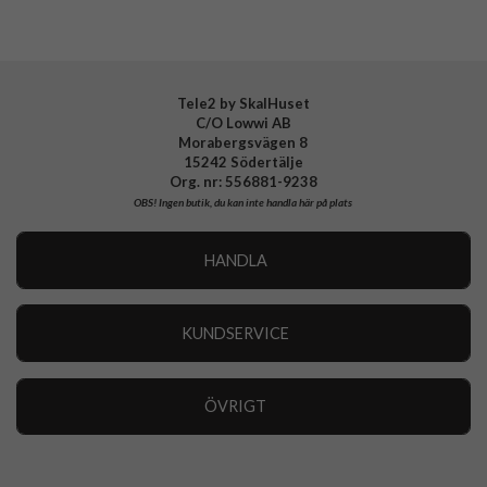
EAN
8809640259302
Tele2 by SkalHuset
C/O Lowwi AB
Morabergsvägen 8
15242 Södertälje
Org. nr: 556881-9238
OBS!
Ingen butik, du kan inte handla här på plats
HANDLA
Outlet
Nyheter
KUNDSERVICE
Varumärken
Kundservice
Specialkategorier
90 dagars öppet köp
ÖVRIGT
Köpevillkor
Om oss
Retur
Om cookies