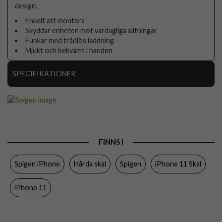
design.
Enkelt att montera
Skyddar enheten mot vardagliga slitningar
Funkar med trådlös laddning
Mjukt och bekvämt i handen
SPECIFIKATIONER
Artikelnummer
39491
Passar till
iPhone 11
Produkttyp
Skal
FINNS I
Egenskaper
Trådlös laddning-kompatibel
Spigen iPhone
Hårda skal
Spigen
iPhone 11 Skal
Färg
Genomskinlig
Material
Hårdplast (PC), Mjukplast (TPU)
iPhone 11
Varumärke
Spigen
Tillverkarens art nr
076CS27086