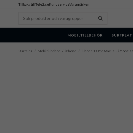
Tillbaka till Tele2.se
Kundservice
Varumärken
MOBILTILLBEHÖR
SURFPLAT
Startsida
/
Mobiltillbehör
/
iPhone
/
iPhone 11 Pro Max
/
- iPhone 11