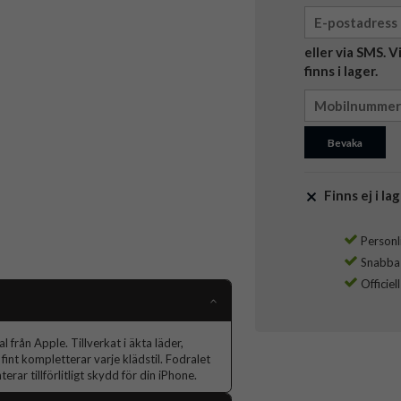
eller via SMS. 
finns i lager.
Bevaka
Finns ej i lag
Personli
Snabba l
Officiel
från Apple. Tillverkat i äkta läder,
int kompletterar varje klädstil. Fodralet
rar tillförlitligt skydd för din iPhone.