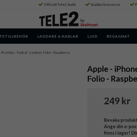
Officiell Tele2-butik
Snabba leveranser
P
TETILLBEHÖR
LADDARE & KABLAR
LJUD
BEGAGNAT
 Pro Max - Fodral - Leather Folio - Raspberry
Apple - iPhon
Folio - Raspb
249 kr
Bevaka produk
Ange din e-pos
finns i lager! D