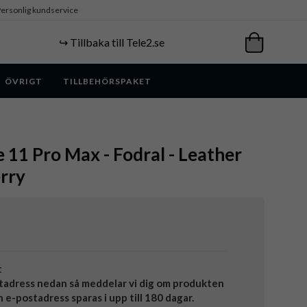
ersonlig kundservice
↪️ Tillbaka till Tele2.se
ÖVRIGT
TILLBEHÖRSPAKET
e 11 Pro Max - Fodral - Leather
erry
t
tadress nedan så meddelar vi dig om produkten
in e-postadress sparas i upp till 180 dagar.