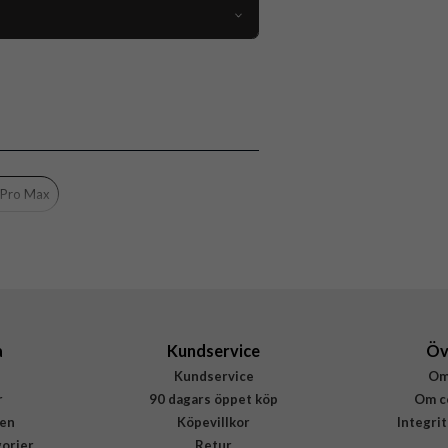
111636
iPhone 11 Pro Max
Fodral
Kortfack, Trådlös laddning-kompatibel
Röd
 Pro Max
Hårdplast (PC), Äkta läder
Apple
MY1N2ZM/A
190199651425
a
Kundservice
Öv
Kundservice
Om
r
90 dagars öppet köp
Om c
en
Köpevillkor
Integri
gorier
Retur