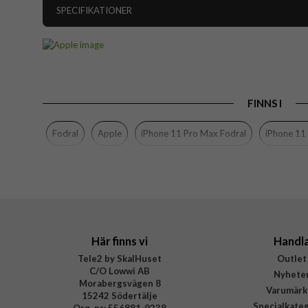
SPECIFIKATIONER
Artikelnummer
Passar till
Produkttyp
FINNS I
Egenskaper
Färg
Fodral
Apple
iPhone 11 Pro Max Fodral
iPhone 11
Material
Varumärke
Tillverkarens art nr
EAN
Här finns vi
Handl
Tele2 by SkalHuset
Outlet
C/O Lowwi AB
Nyhete
Morabergsvägen 8
Varumärk
15242 Södertälje
Specialkate
Org. nr: 556881-9238