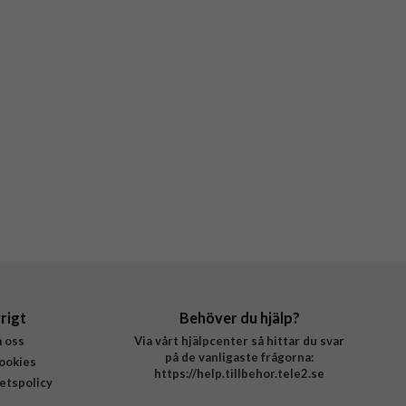
rigt
Behöver du hjälp?
 oss
Via vårt hjälpcenter så hittar du svar
på de vanligaste frågorna:
ookies
https://help.tillbehor.tele2.se
tetspolicy