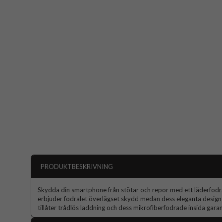
PRODUKTBESKRIVNING
Skydda din smartphone från stötar och repor med ett läderfodral 
erbjuder fodralet överlägset skydd medan dess eleganta design f
tillåter trådlös laddning och dess mikrofiberfodrade insida garante