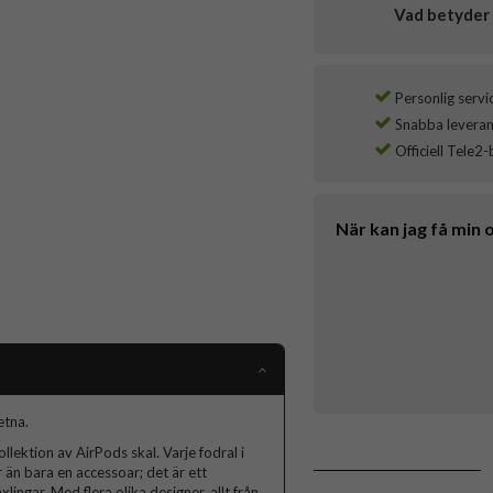
Vad betyder 
Personlig servi
Snabba leverans
Officiell Tele2-
När kan jag få min 
etna.
lektion av AirPods skal. Varje fodral i
 än bara en accessoar; det är ett
lingar. Med flera olika designer, allt från