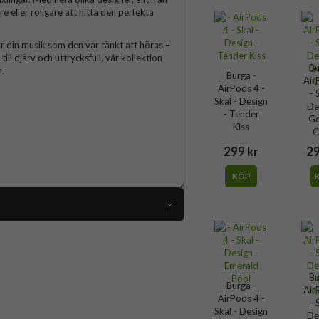
lare eller roligare att hitta den perfekta
r din musik som den var tänkt att höras –
ll djärv och uttrycksfull, vår kollektion
Bu
.
Burga -
Air
AirPods 4 -
- 
Skal - Design
De
- Tender
Go
Kiss
C
299 kr
29
KÖP
118657
AirPods 4
Bu
Skal
Burga -
Air
AirPods 4 -
Flerfärgad
- 
Skal - Design
De