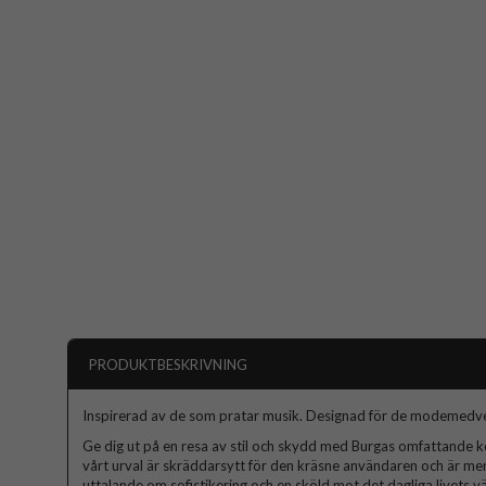
PRODUKTBESKRIVNING
Inspirerad av de som pratar musik. Designad för de modemedv
Ge dig ut på en resa av stil och skydd med Burgas omfattande kol
vårt urval är skräddarsytt för den kräsne användaren och är mer
uttalande om sofistikering och en sköld mot det dagliga livets väx