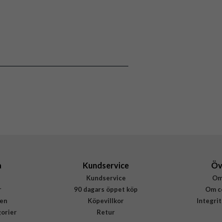
a
Kundservice
Öv
Kundservice
Om
r
90 dagars öppet köp
Om c
en
Köpevillkor
Integri
gorier
Retur