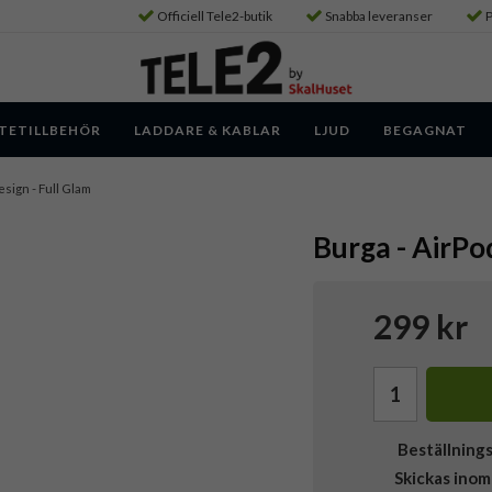
Officiell Tele2-butik
Snabba leveranser
P
TETILLBEHÖR
LADDARE & KABLAR
LJUD
BEGAGNAT
Design - Full Glam
Burga - AirPod
299 kr
Beställning
Skickas inom