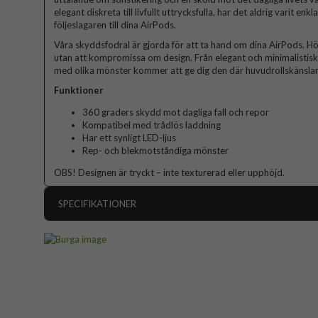
elegant diskreta till livfullt uttrycksfulla, har det aldrig varit enk
följeslagaren till dina AirPods.
Våra skyddsfodral är gjorda för att ta hand om dina AirPods. Hö
utan att kompromissa om design. Från elegant och minimalistisk ti
med olika mönster kommer att ge dig den där huvudrollskänslan
Funktioner
360 graders skydd mot dagliga fall och repor
Kompatibel med trådlös laddning
Har ett synligt LED-ljus
Rep- och blekmotståndiga mönster
OBS! Designen är tryckt – inte texturerad eller upphöjd.
SPECIFIKATIONER
Artikelnummer
Passar till
Produkttyp
Färg