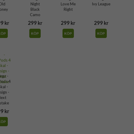
Old
Night
Love Me
Ivy League
oney
Black
Right
Camo
9 kr
299 kr
299 kr
299 kr
KÖP
KÖP
KÖP
KÖP
rga -
Pods 4
Skal -
sign -
ext
stake
9 kr
KÖP