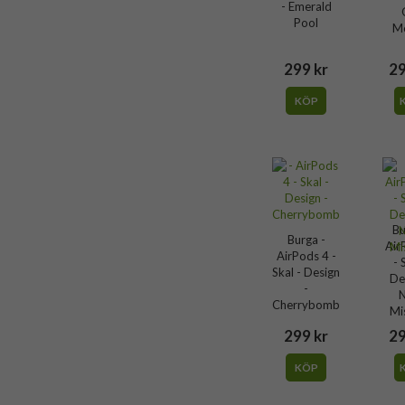
Hårdplast (PC)
- Emerald
Pool
M
Burga
999563
299 kr
29
4772229995639
KÖP
Bu
Burga -
Air
AirPods 4 -
- 
Skal - Design
De
-
N
Cherrybomb
Mi
299 kr
29
KÖP