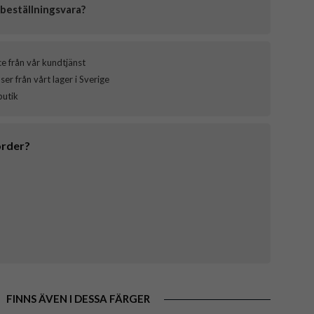
beställningsvara?
ce från vår kundtjänst
er från vårt lager i Sverige
butik
order?
FINNS ÄVEN I DESSA FÄRGER