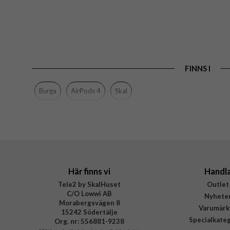
FINNS I
Burga
AirPods 4
Skal
Här finns vi
Handl
Tele2 by SkalHuset
Outlet
C/O Lowwi AB
Nyhete
Morabergsvägen 8
Varumärk
15242 Södertälje
Specialkate
Org. nr: 556881-9238