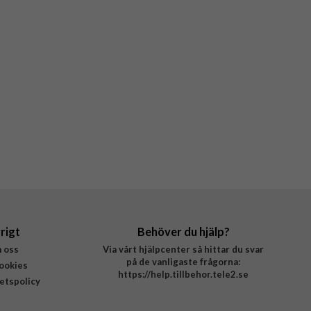
rigt
Behöver du hjälp?
 oss
Via vårt hjälpcenter så hittar du svar
på de vanligaste frågorna:
ookies
https://help.tillbehor.tele2.se
tetspolicy