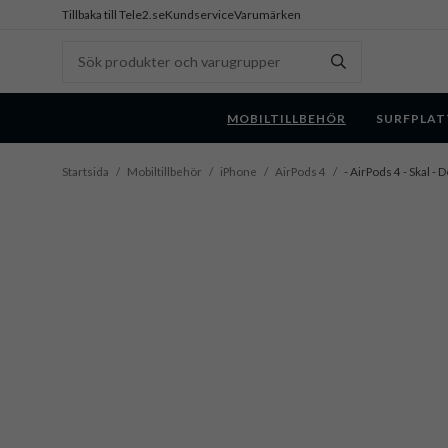
Tillbaka till Tele2.se
Kundservice
Varumärken
MOBILTILLBEHÖR
SURFPLAT
Startsida
/
Mobiltillbehör
/
iPhone
/
AirPods 4
/
- AirPods 4 - Skal - 