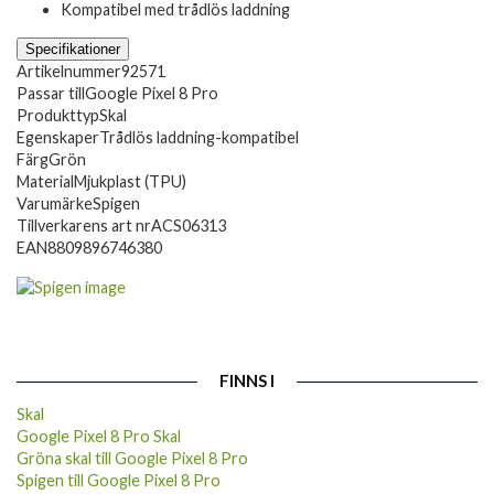
Kompatibel med trådlös laddning
Specifikationer
Artikelnummer
92571
Passar till
Google Pixel 8 Pro
Produkttyp
Skal
Egenskaper
Trådlös laddning-kompatibel
Färg
Grön
Material
Mjukplast (TPU)
Varumärke
Spigen
Tillverkarens art nr
ACS06313
EAN
8809896746380
FINNS I
Skal
Google Pixel 8 Pro Skal
Gröna skal till Google Pixel 8 Pro
Spigen till Google Pixel 8 Pro