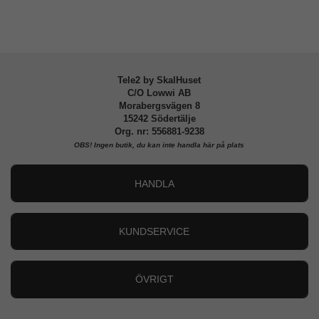
Tillverkarens art nr
ACS04733
EAN
8809811862768
Tele2 by SkalHuset
C/O Lowwi AB
Morabergsvägen 8
15242 Södertälje
Org. nr: 556881-9238
OBS!
Ingen butik, du kan inte handla här på plats
HANDLA
Outlet
Nyheter
KUNDSERVICE
Varumärken
Kundservice
Specialkategorier
90 dagars öppet köp
ÖVRIGT
Köpevillkor
Om oss
Retur