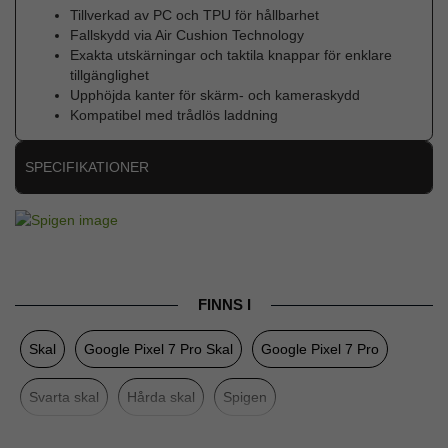
Tillverkad av PC och TPU för hållbarhet
Fallskydd via Air Cushion Technology
Exakta utskärningar och taktila knappar för enklare
tillgänglighet
Upphöjda kanter för skärm- och kameraskydd
Kompatibel med trådlös laddning
SPECIFIKATIONER
Artikelnummer
80907
Passar till
Google Pixel 7 Pro
Produkttyp
Skal
FINNS I
Egenskaper
Trådlös laddning-kompatibel
Skal
Google Pixel 7 Pro Skal
Google Pixel 7 Pro
Färg
Svart
Material
Hårdplast (PC)
Svarta skal
Hårda skal
Spigen
Varumärke
Spigen