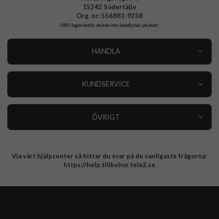
15242 Södertälje
Org. nr: 556881-9238
OBS!
Ingen butik, du kan inte handla här på plats
HANDLA
Outlet
Nyheter
KUNDSERVICE
Varumärken
Kundservice
Specialkategorier
90 dagars öppet köp
ÖVRIGT
Köpevillkor
Om oss
Retur
Om cookies
Via vårt hjälpcenter så hittar du svar på de vanligaste frågorna:
Integritetspolicy
https://help.tillbehor.tele2.se