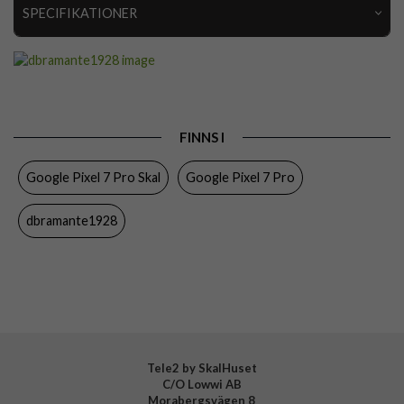
SPECIFIKATIONER
Artikelnummer
83460
Passar till
Google Pixel 7 Pro
Produkttyp
Skal
FINNS I
Egenskaper
Miljövänlig, Trådlös laddning-kompatibel
Google Pixel 7 Pro Skal
Google Pixel 7 Pro
Färg
Genomskinlig
Material
Återvunnen plast
dbramante1928
Varumärke
dbramante1928
Tillverkarens art nr
IPGPCL001701
EAN
5711428017017
Tele2 by SkalHuset
C/O Lowwi AB
Morabergsvägen 8