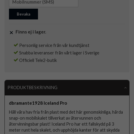
Bevaka
Finns ej i lager.
Personlig service från vår kundtjänst
Snabba leveranser från vårt lager i Sverige
Officiell Tele2-butik
PRODUKTBESKRIVNING
dbramante1928 Iceland Pro
Håll våra hav fria från plast med det här genomskinliga, hårda
snap-on mobilskalet tillverkat av återvunnen och
återvinningsbar plast! Iceland Pro har ett fallskydd på 3
meter runt hela skalet, och upphöjda kanter för att skydda