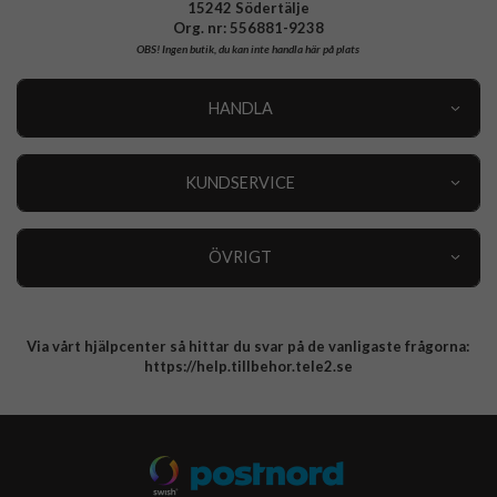
15242 Södertälje
Org. nr: 556881-9238
OBS!
Ingen butik, du kan inte handla här på plats
HANDLA
Outlet
Nyheter
KUNDSERVICE
Varumärken
Kundservice
Specialkategorier
90 dagars öppet köp
ÖVRIGT
Köpevillkor
Om oss
Retur
Om cookies
Via vårt hjälpcenter så hittar du svar på de vanligaste frågorna:
Integritetspolicy
https://help.tillbehor.tele2.se