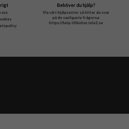
rigt
Behöver du hjälp?
 oss
Via vårt hjälpcenter så hittar du svar
på de vanligaste frågorna:
ookies
https://help.tillbehor.tele2.se
tetspolicy