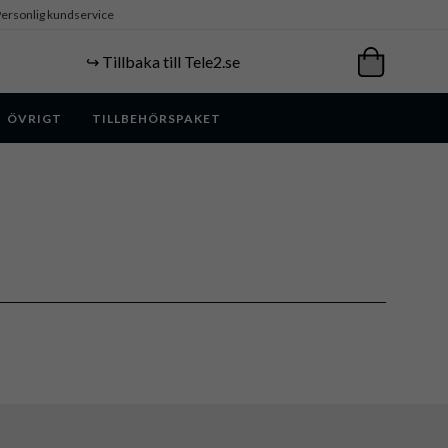
ersonlig kundservice
↪️ Tillbaka till Tele2.se
ÖVRIGT
TILLBEHÖRSPAKET