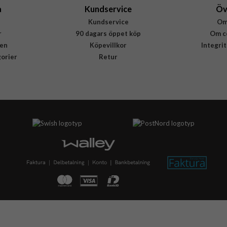
a
Kundservice
Öv
Kundservice
Om
r
90 dagars öppet köp
Om c
en
Köpevillkor
Integri
gorier
Retur