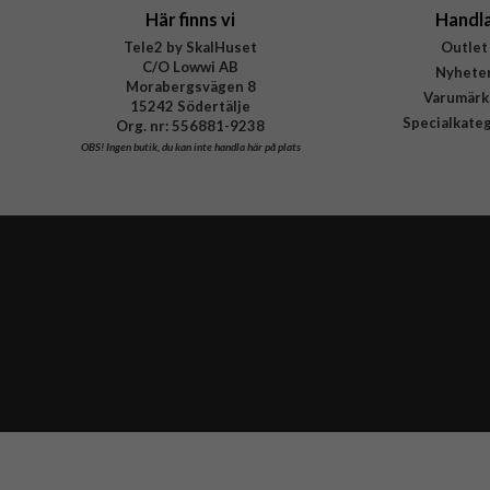
Här finns vi
Handl
Tele2 by SkalHuset
Outlet
C/O Lowwi AB
Nyhete
Morabergsvägen 8
Varumärk
15242 Södertälje
Specialkate
Org. nr: 556881-9238
OBS!
Ingen butik, du kan inte handla här på plats