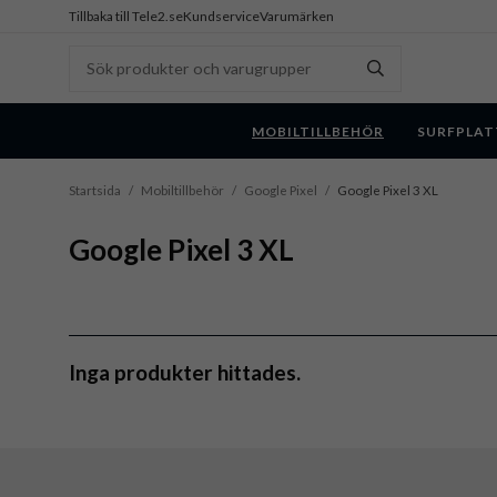
Tillbaka till Tele2.se
Kundservice
Varumärken
MOBILTILLBEHÖR
SURFPLAT
Startsida
/
Mobiltillbehör
/
Google Pixel
/
Google Pixel 3 XL
Google Pixel 3 XL
Inga produkter hittades.