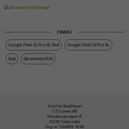
Artikelnummer
116746
Passar till
Google Pixel 10 Pro XL
Produkttyp
Skal
FINNS I
Egenskaper
Trådlös laddning-kompatibel
Google Pixel 10 Pro XL Skal
Google Pixel 10 Pro XL
Färg
Svart
Material
Mjukplast (TPU), Återvunnen plast
Skal
dbramante1928
Varumärke
dbramante1928
Tillverkarens art nr
GLGXBL006857
EAN
5711428068576
Tele2 by SkalHuset
C/O Lowwi AB
Morabergsvägen 8
15242 Södertälje
Org. nr: 556881-9238