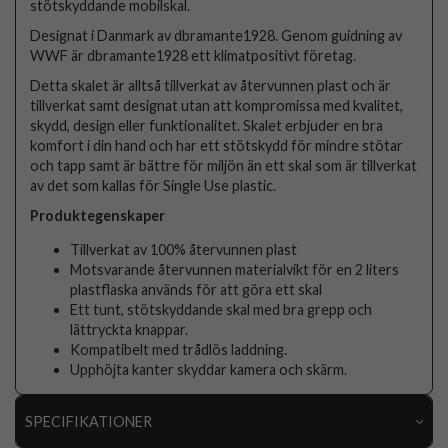
stötskyddande mobilskal.
Designat i Danmark av dbramante1928. Genom guidning av
WWF är dbramante1928 ett klimatpositivt företag.
Detta skalet är alltså tillverkat av återvunnen plast och är
tillverkat samt designat utan att kompromissa med kvalitet,
skydd, design eller funktionalitet. Skalet erbjuder en bra
komfort i din hand och har ett stötskydd för mindre stötar
och tapp samt är bättre för miljön än ett skal som är tillverkat
av det som kallas för Single Use plastic.
Produktegenskaper
Tillverkat av 100% återvunnen plast
Motsvarande återvunnen materialvikt för en 2 liters
plastflaska används för att göra ett skal
Ett tunt, stötskyddande skal med bra grepp och
lättryckta knappar.
Kompatibelt med trådlös laddning.
Upphöjta kanter skyddar kamera och skärm.
SPECIFIKATIONER