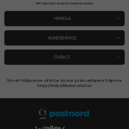
OBS!
Ingen butik, du kan inte handla här på plats
HANDLA
Outlet
Nyheter
KUNDSERVICE
Varumärken
Kundservice
Specialkategorier
90 dagars öppet köp
ÖVRIGT
Köpevillkor
Om oss
Retur
Om cookies
Via vårt hjälpcenter så hittar du svar på de vanligaste frågorna:
Integritetspolicy
https://help.tillbehor.tele2.se