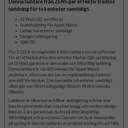
Denna laddare från ZENS ger effektiv trådlös
laddning för två enheter samtidigt.
15 Watt Qi2-certifierad
Snabbladdning för Apple Watch
Laddar två enheter samtidigt
Design i zinklegering
30W PD
Pro 2 Qi2 är en magnetisk trådlös laddare som är utformad
för att effektivt driva dina enheter. Med en Qi2-certifiering
på 15 Watt garanterar den snabb och tillförlitlig laddning.
Denna laddare är särskilt bekväm för Apple Watch-
användare, eftersom den har en snabbladdningsfunktion
speciellt för klockan. Den kan ladda två enheter samtidigt,
vilket gör den till ett mångsidigt tillskott till dina tekniska
tillbehör.
Laddaren är tillverkad av hållbar zinklegering och har inte
bara bra prestanda utan också en snygg och modern design.
Med en 3-års garanti kan du lita på dess långsiktiga
tillförlitlighet och prestanda. Oavsett om du är hemma eller
på språng är den här laddaren en praktisk lösning för att hålla