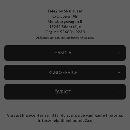
Tele2 by SkalHuset
C/O Lowwi AB
Morabergsvägen 8
15242 Södertälje
Org. nr: 556881-9238
OBS!
Ingen butik, du kan inte handla här på plats
HANDLA
Outlet
Nyheter
KUNDSERVICE
Varumärken
Kundservice
Specialkategorier
90 dagars öppet köp
ÖVRIGT
Köpevillkor
Om oss
Retur
Om cookies
Via vårt hjälpcenter så hittar du svar på de vanligaste frågorna:
Integritetspolicy
https://help.tillbehor.tele2.se