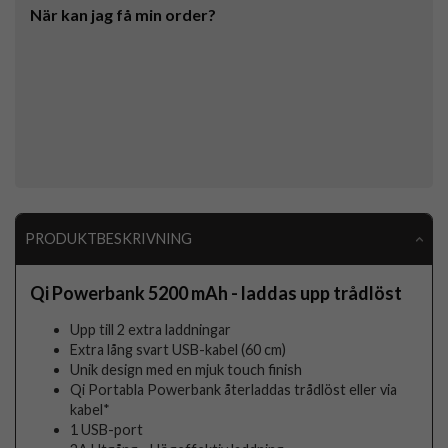
När kan jag få min order?
PRODUKTBESKRIVNING
Qi Powerbank 5200 mAh - laddas upp trådlöst
Upp till 2 extra laddningar
Extra lång svart USB-kabel (60 cm)
Unik design med en mjuk touch finish
Qi Portabla Powerbank återladdas trådlöst eller via
kabel*
1 USB-port