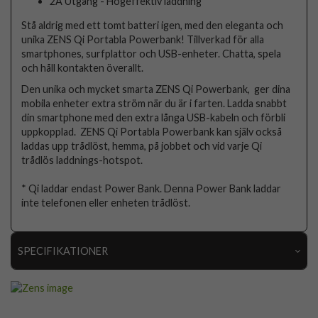
2A Utgång - Högeffektiv laddning
Stå aldrig med ett tomt batteri igen, med den eleganta och
unika ZENS Qi Portabla Powerbank! Tillverkad för alla
smartphones, surfplattor och USB-enheter. Chatta, spela
och håll kontakten överallt.
Den unika och mycket smarta ZENS Qi Powerbank, ger dina
mobila enheter extra ström när du är i farten. Ladda snabbt
din smartphone med den extra långa USB-kabeln och förbli
uppkopplad. ZENS Qi Portabla Powerbank kan själv också
laddas upp trådlöst, hemma, på jobbet och vid varje Qi
trådlös laddnings-hotspot.
* Qi laddar endast Power Bank. Denna Power Bank laddar
inte telefonen eller enheten trådlöst.
SPECIFIKATIONER
Artikelnummer
85745
Produkttyp
Powerbank