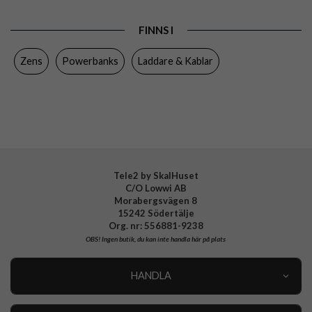
Egenskaper
Trådlös laddning
FINNS I
Färg
Svart
Zens
Powerbanks
Laddare & Kablar
Material
Plast
Varumärke
Zens
Tillverkarens art nr
ZEPP02B/00
EAN
8438476133212
Tele2 by SkalHuset
C/O Lowwi AB
Morabergsvägen 8
15242 Södertälje
Org. nr: 556881-9238
OBS!
Ingen butik, du kan inte handla här på plats
HANDLA
Outlet