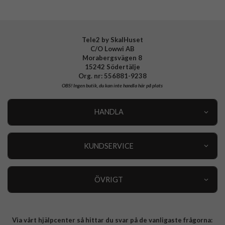
Tele2 by SkalHuset
C/O Lowwi AB
Morabergsvägen 8
15242 Södertälje
Org. nr: 556881-9238
OBS!
Ingen butik, du kan inte handla här på plats
HANDLA
Outlet
Nyheter
KUNDSERVICE
Varumärken
Kundservice
Specialkategorier
90 dagars öppet köp
ÖVRIGT
Köpevillkor
Om oss
Retur
Om cookies
Via vårt hjälpcenter så hittar du svar på de vanligaste frågorna:
Integritetspolicy