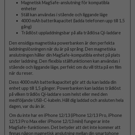
Magnetisk MagSafe-anslutning för kompatibla
enheter
Ställ kan användas i stående och liggande läge
4000 mAh batterikapacitet (ladda telefonen upp till 1.5
gång)
Trådlöst uppladdningsbar på alla trådlösa Qi-laddare
Den ensidiga magnetiska powerbanken är den perfekta
laddningslösningen när du är på språng. Den magnetiska
anslutningen håller din MagSafe-kompatibla enhet på plats
under laddning. Den flexibla ställfunktionen kan användas i
stående och liggande läge, perfekt om du vill titta på en film
när du reser.
Dess 4000 mAh batterikapacitet gör att du kan ladda din
enhet upp till 1,5 gånger. Powerbanken kan laddas trådlöst
på vilken trådlös Qi-laddare som helst eller med den
medföljande USB-C-kabeln. Håll dig laddad och ansluten hela
dagen, var du än är.
Om du inte har en iPhone 12/13 (iPhone 12/13 Pro, iPhone
12/13 Pro Max eller iPhone 12/13 mini) fungerar inte
MagSafe-funktionen. Det betyder att det inte kommer att
finnas någon magnetisk anslutning mellan din smartphone