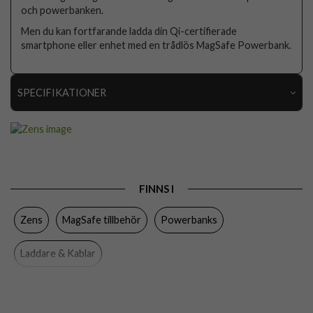
och powerbanken.
Men du kan fortfarande ladda din Qi-certifierade
smartphone eller enhet med en trådlös MagSafe Powerbank.
SPECIFIKATIONER
Artikelnummer
85778
Produkttyp
Powerbank
Egenskaper
MagSafe-kompatibel, Stativfunktion, Trådlös
laddning
FINNS I
Färg
Svart
Zens
MagSafe tillbehör
Powerbanks
Material
Plast
Laddare & Kablar
Varumärke
Zens
Tillverkarens art nr
ZEPP02M/00
EAN
6426013346388