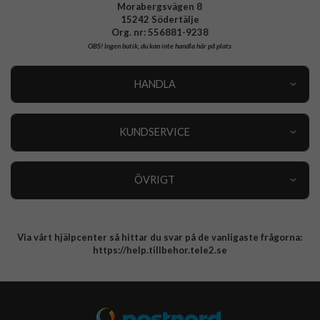
Morabergsvägen 8
15242 Södertälje
Org. nr: 556881-9238
OBS!
Ingen butik, du kan inte handla här på plats
HANDLA
Outlet
Nyheter
KUNDSERVICE
Varumärken
Kundservice
Specialkategorier
90 dagars öppet köp
ÖVRIGT
Köpevillkor
Om oss
Retur
Om cookies
Via vårt hjälpcenter så hittar du svar på de vanligaste frågorna:
Integritetspolicy
https://help.tillbehor.tele2.se