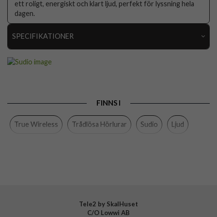
ett roligt, energiskt och klart ljud, perfekt för lyssning hela
dagen.
SPECIFIKATIONER
Artikelnummer
109068
Produkttyp
Hörlurar
Egenskaper
Trådlös
FINNS I
Färg
Svart
True Wireless
Trådlösa Hörlurar
Sudio
Ljud
Varumärke
Sudio
Tillverkarens art nr
N3BLK
EAN
7350071380161
Tele2 by SkalHuset
C/O Lowwi AB