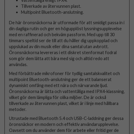
Vattentåliga enligt IPX4.
Tillverkade av återvunnen plast.
Multipoint Bluetooth-anslutning.
De här öronsnäckorna är utformade för att smidigt passa in i
din dagliga rutin och ger en högupplöst lyssningsupplevelse
med en raffinerad och bekväm passform. Med upp till 30
timmars speltid ser de till att du håller dig uppkopplad och
uppslukad av din musik eller dina samtal utan avbrott.
Öronsnäckorna levereras i ett diskret stenformat fodral
som gör dem lätta att bära med sig och alltid redo att
användas.
Med förbättrade mikrofoner för tydlig samtalskvalitet och
multipoint Bluetooth-anslutning ger de ett balanserat
dynamiskt omfång med ett nära och närvarande ljud.
Öronsnäckorna är lätta och vattentåliga med IPX4-klassning,
vilket gör dem lämpliga för olika miljöer. De är också
tillverkade av återvunnen plast, vilket är i linje med hållbara
metoder.
Utrustade med Bluetooth 5.4 och USB-C-laddning ger dessa
öronsnäckor en modern och effektiv användarupplevelse.
Oavsett om du använder dem för arbete eller fritid ger de