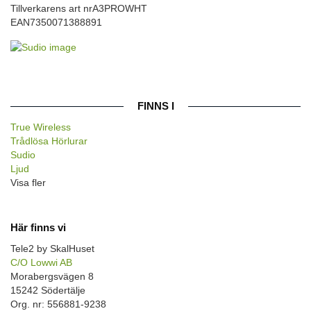
Tillverkarens art nr
A3PROWHT
EAN
7350071388891
FINNS I
True Wireless
Trådlösa Hörlurar
Sudio
Ljud
Visa fler
Här finns vi
Tele2 by SkalHuset
C/O Lowwi AB
Morabergsvägen 8
15242 Södertälje
Org. nr: 556881-9238