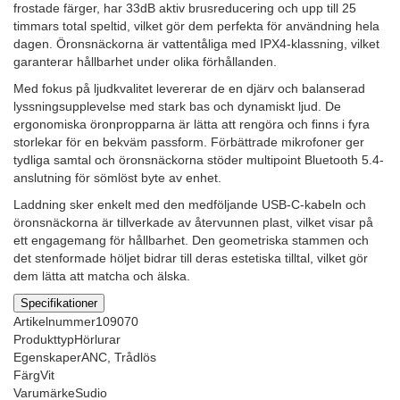
frostade färger, har 33dB aktiv brusreducering och upp till 25
timmars total speltid, vilket gör dem perfekta för användning hela
dagen. Öronsnäckorna är vattentåliga med IPX4-klassning, vilket
garanterar hållbarhet under olika förhållanden.
Med fokus på ljudkvalitet levererar de en djärv och balanserad
lyssningsupplevelse med stark bas och dynamiskt ljud. De
ergonomiska öronpropparna är lätta att rengöra och finns i fyra
storlekar för en bekväm passform. Förbättrade mikrofoner ger
tydliga samtal och öronsnäckorna stöder multipoint Bluetooth 5.4-
anslutning för sömlöst byte av enhet.
Laddning sker enkelt med den medföljande USB-C-kabeln och
öronsnäckorna är tillverkade av återvunnen plast, vilket visar på
ett engagemang för hållbarhet. Den geometriska stammen och
det stenformade höljet bidrar till deras estetiska tilltal, vilket gör
dem lätta att matcha och älska.
Specifikationer
Artikelnummer
109070
Produkttyp
Hörlurar
Egenskaper
ANC, Trådlös
Färg
Vit
Varumärke
Sudio