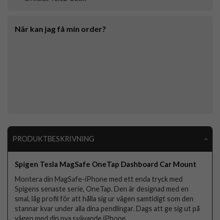
När kan jag få min order?
PRODUKTBESKRIVNING
Spigen Tesla MagSafe OneTap Dashboard Car Mount
Montera din MagSafe-iPhone med ett enda tryck med
Spigens senaste serie, OneTap. Den är designad med en
smal, låg profil för att hålla sig ur vägen samtidigt som den
stannar kvar under alla dina pendlingar. Dags att ge sig ut på
vägen med din nya svävande iPhone.