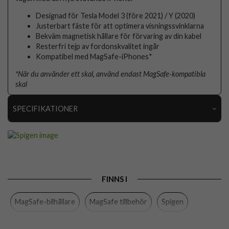
Designad för Tesla Model 3 (före 2021) / Y (2020)
Justerbart fäste för att optimera visningssvinklarna
Bekväm magnetisk hållare för förvaring av din kabel
Resterfri tejp av fordonskvalitet ingår
Kompatibel med MagSafe-iPhones*
*När du använder ett skal, använd endast MagSafe-kompatibla
skal
SPECIFIKATIONER
Artikelnummer
71279
Produkttyp
Hållare
Egenskaper
MagSafe-kompatibel
FINNS I
Färg
Svart
MagSafe-bilhållare
MagSafe tillbehör
Spigen
Material
Plast
Varumärke
Spigen