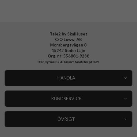
Tillverkarens art nr
ACP03806
EAN
8809811854541
Tele2 by SkalHuset
C/O Lowwi AB
Morabergsvägen 8
15242 Södertälje
Org. nr: 556881-9238
OBS!
Ingen butik, du kan inte handla här på plats
HANDLA
Outlet
Nyheter
KUNDSERVICE
Varumärken
Kundservice
Specialkategorier
90 dagars öppet köp
ÖVRIGT
Köpevillkor
Om oss
Retur
Om cookies