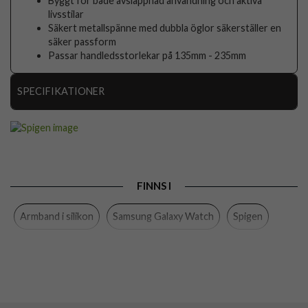
Byggt för både avslappnad användning och aktiva
livsstilar
Säkert metallspänne med dubbla öglor säkerställer en
säker passform
Passar handledsstorlekar på 135mm - 235mm
SPECIFIKATIONER
Artikelnummer
112301
Passar
Samsung Galaxy Watch 8 40mm, Samsung Galaxy
till
Watch 8 44mm, Samsung Galaxy Watch 8 Classic
46mm
FINNS I
Produkttyp
Armband
Armband i silikon
Samsung Galaxy Watch
Spigen
Färg
Svart
Material
Silikon
Varumärke
Spigen
Tillverkarens art nr
AMP10151