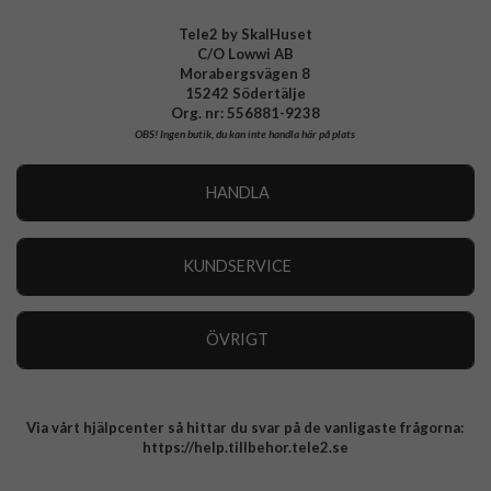
EAN
8800283312836
Tele2 by SkalHuset
C/O Lowwi AB
Morabergsvägen 8
15242 Södertälje
Org. nr: 556881-9238
OBS!
Ingen butik, du kan inte handla här på plats
HANDLA
Outlet
Nyheter
KUNDSERVICE
Varumärken
Kundservice
Specialkategorier
90 dagars öppet köp
ÖVRIGT
Köpevillkor
Om oss
Retur
Om cookies
Via vårt hjälpcenter så hittar du svar på de vanligaste frågorna:
Integritetspolicy
https://help.tillbehor.tele2.se