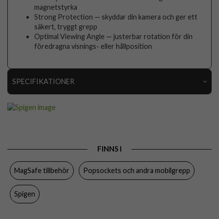
magnetstyrka
Strong Protection — skyddar din kamera och ger ett
säkert, tryggt grepp
Optimal Viewing Angle — justerbar rotation för din
föredragna visnings- eller hållposition
SPECIFIKATIONER
Artikelnummer
116695
Produkttyp
Hållare
Egenskaper
Grepp/hållare, MagSafe-kompatibel
FINNS I
Färg
Grå
MagSafe tillbehör
Popsockets och andra mobilgrepp
Material
Hårdplast (PC)
Varumärke
Spigen
Spigen
Tillverkarens art nr
AMP08887