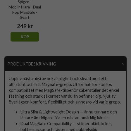
Spigen -
Mobilhållare - Dual
Pop MagSafe -
Svart
249 kr
KÖP
PRODUKTBESKRIVNING
Upplev nästa nivå av bekvämlighet och skydd med ett
ultratunt och lätt MagSafe-grepp. Utformat för sömlös
kompatibilitet med MagSafe-tillbehör säkerställer det enkel
fästning och stark säkerhet var du än befinner dig. Njut av
överlägsen komfort, flexibilitet och sinnesro vid varje grepp.
Ultra Slim & Lightweight Design — ännu tunnare och
lättare än tidigare för en nästan omärklig känsla
Dual MagSafe Compatibility — stöder plånböcker,
batteripackar och fästen med dubbelsidig