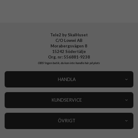
EAN
8809971237178
Tele2 by SkalHuset
C/O Lowwi AB
Morabergsvägen 8
15242 Södertälje
Org. nr: 556881-9238
OBS!
Ingen butik, du kan inte handla här på plats
HANDLA
Outlet
Nyheter
KUNDSERVICE
Varumärken
Kundservice
Specialkategorier
90 dagars öppet köp
ÖVRIGT
Köpevillkor
Om oss
Retur