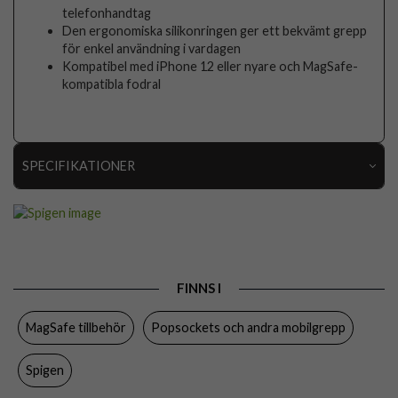
telefonhandtag
Den ergonomiska silikonringen ger ett bekvämt grepp
för enkel användning i vardagen
Kompatibel med iPhone 12 eller nyare och MagSafe-
kompatibla fodral
SPECIFIKATIONER
Artikelnummer
112258
Produkttyp
Hållare
Egenskaper
Grepp/hållare, MagSafe-kompatibel,
Stativfunktion
FINNS I
Färg
Grå
MagSafe tillbehör
Popsockets och andra mobilgrepp
Varumärke
Spigen
Spigen
Tillverkarens art nr
AMP09032