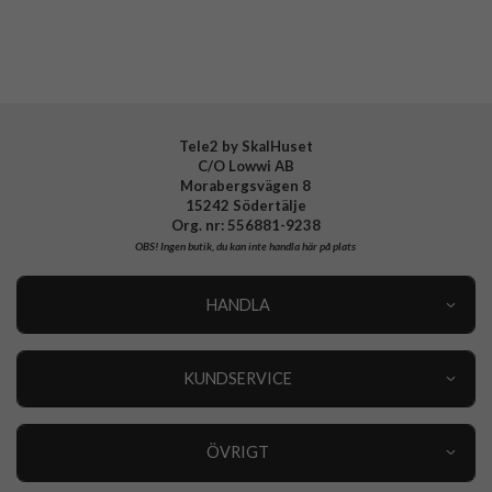
EAN
8809971238632
Tele2 by SkalHuset
C/O Lowwi AB
Morabergsvägen 8
15242 Södertälje
Org. nr: 556881-9238
OBS!
Ingen butik, du kan inte handla här på plats
HANDLA
Outlet
Nyheter
KUNDSERVICE
Varumärken
Kundservice
Specialkategorier
90 dagars öppet köp
ÖVRIGT
Köpevillkor
Om oss