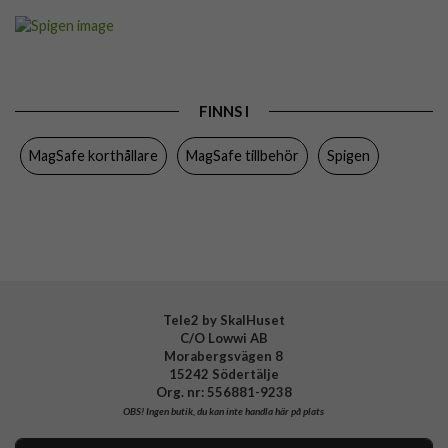
Artikelnummer
112235
Produkttyp
Korthållare
Egenskaper
Kortfack, MagSafe-kompatibel, Stativfunktion
FINNS I
Färg
Svart
MagSafe korthållare
MagSafe tillbehör
Spigen
Varumärke
Spigen
Tillverkarens art nr
AFA09327
EAN
8800283301526
Tele2 by SkalHuset
C/O Lowwi AB
Morabergsvägen 8
15242 Södertälje
Org. nr: 556881-9238
OBS!
Ingen butik, du kan inte handla här på plats