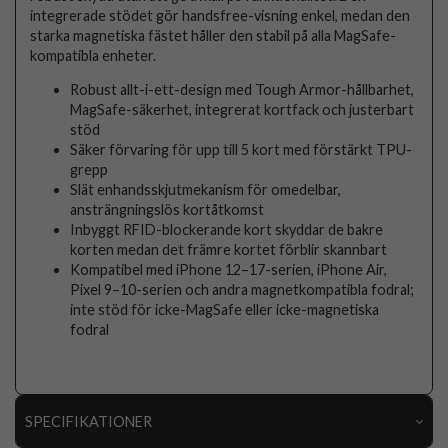
integrerade stödet gör handsfree-visning enkel, medan den
starka magnetiska fästet håller den stabil på alla MagSafe-
kompatibla enheter.
Robust allt-i-ett-design med Tough Armor-hållbarhet,
MagSafe-säkerhet, integrerat kortfack och justerbart
stöd
Säker förvaring för upp till 5 kort med förstärkt TPU-
grepp
Slät enhandsskjutmekanism för omedelbar,
ansträngningslös kortåtkomst
Inbyggt RFID-blockerande kort skyddar de bakre
korten medan det främre kortet förblir skannbart
Kompatibel med iPhone 12–17-serien, iPhone Air,
Pixel 9–10-serien och andra magnetkompatibla fodral;
inte stöd för icke-MagSafe eller icke-magnetiska
fodral
SPECIFIKATIONER