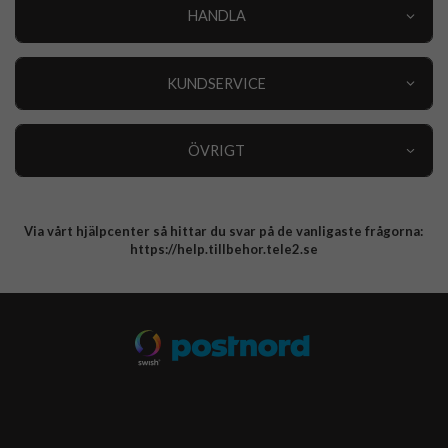
HANDLA
Outlet
Nyheter
KUNDSERVICE
Varumärken
Kundservice
Specialkategorier
90 dagars öppet köp
ÖVRIGT
Köpevillkor
Om oss
Retur
Om cookies
Via vårt hjälpcenter så hittar du svar på de vanligaste frågorna:
Integritetspolicy
https://help.tillbehor.tele2.se