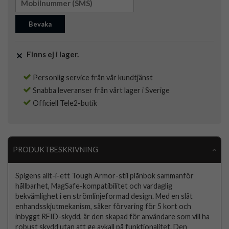
Bevaka
Finns ej i lager.
Personlig service från vår kundtjänst
Snabba leveranser från vårt lager i Sverige
Officiell Tele2-butik
PRODUKTBESKRIVNING
Spigens allt-i-ett Tough Armor-stil plånbok sammanför
hållbarhet, MagSafe-kompatibilitet och vardaglig
bekvämlighet i en strömlinjeformad design. Med en slät
enhandsskjutmekanism, säker förvaring för 5 kort och
inbyggt RFID-skydd, är den skapad för användare som vill ha
robust skydd utan att ge avkall på funktionalitet. Den