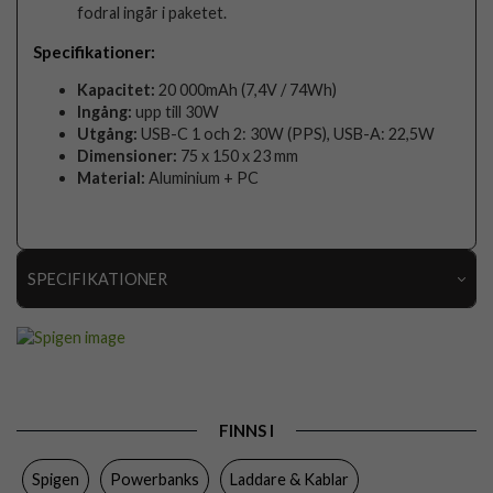
fodral ingår i paketet.
Specifikationer:
Kapacitet:
20 000mAh (7,4V / 74Wh)
Ingång:
upp till 30W
Utgång:
USB-C 1 och 2: 30W (PPS), USB-A: 22,5W
Dimensioner:
75 x 150 x 23 mm
Material:
Aluminium + PC
SPECIFIKATIONER
Artikelnummer
112178
Produkttyp
Powerbank
Färg
Grå
FINNS I
Varumärke
Spigen
Spigen
Powerbanks
Laddare & Kablar
Tillverkarens art nr
ABA09434