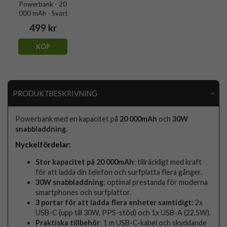
Powerbank - 20
000 mAh - Svart
499 kr
KÖP
PRODUKTBESKRIVNING
Powerbank med en kapacitet på
20 000mAh
och
30W
snabbladdning.
Nyckelfördelar:
Stor kapacitet på 20 000mAh
: tillräckligt med kraft
för att ladda din telefon och surfplatta flera gånger.
30W snabbladdning
: optimal prestanda för moderna
smartphones och surfplattor.
3 portar för att ladda flera enheter samtidigt:
2x
USB-C (upp till 30W, PPS-stöd) och 1x USB-A (22,5W).
Praktiska tillbehör
: 1 m USB-C-kabel och skyddande