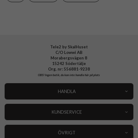
EAN
8800283302660
Tele2 by SkalHuset
C/O Lowwi AB
Morabergsvägen 8
15242 Södertälje
Org. nr: 556881-9238
OBS!
Ingen butik, du kan inte handla här på plats
HANDLA
Outlet
Nyheter
KUNDSERVICE
Varumärken
Kundservice
Specialkategorier
90 dagars öppet köp
ÖVRIGT
Köpevillkor