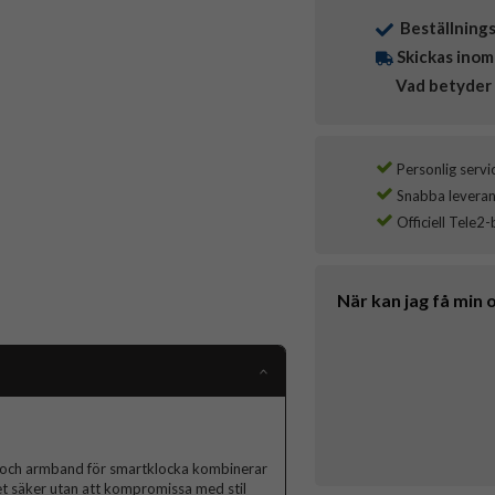
Beställning
Skickas inom
Vad betyder 
Personlig servi
Snabba leverans
Officiell Tele2-
När kan jag få min 
l och armband för smartklocka kombinerar
het säker utan att kompromissa med stil