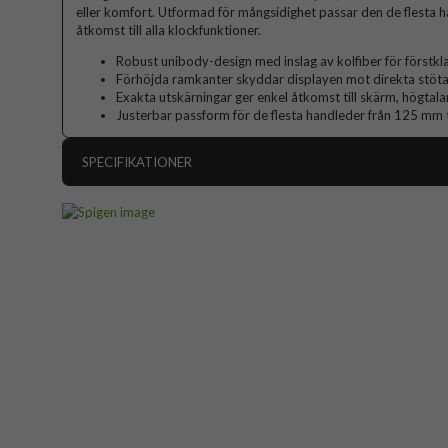
eller komfort. Utformad för mångsidighet passar den de flesta ha
åtkomst till alla klockfunktioner.
Robust unibody-design med inslag av kolfiber för förstkl
Förhöjda ramkanter skyddar displayen mot direkta stöta
Exakta utskärningar ger enkel åtkomst till skärm, högtal
Justerbar passform för de flesta handleder från 125 mm 
SPECIFIKATIONER
Artikelnummer
Passar till
Produkttyp
Färg
Material
Varumärke
Tillverkarens art nr
EAN