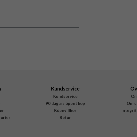
a
Kundservice
Öv
Kundservice
Om
r
90 dagars öppet köp
Om c
en
Köpevillkor
Integri
gorier
Retur