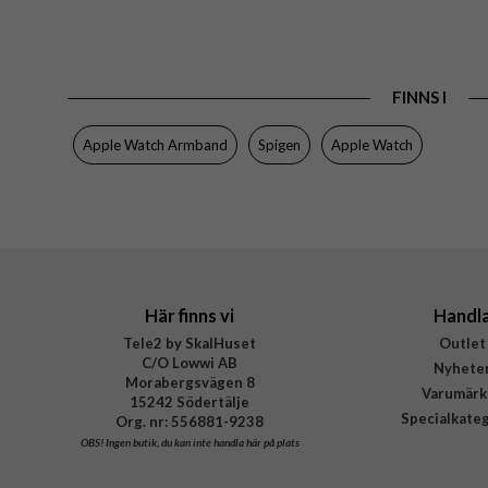
FINNS I
Apple Watch Armband
Spigen
Apple Watch
Här finns vi
Handl
Tele2 by SkalHuset
Outlet
C/O Lowwi AB
Nyhete
Morabergsvägen 8
Varumärk
15242 Södertälje
Specialkate
Org. nr: 556881-9238
OBS!
Ingen butik, du kan inte handla här på plats