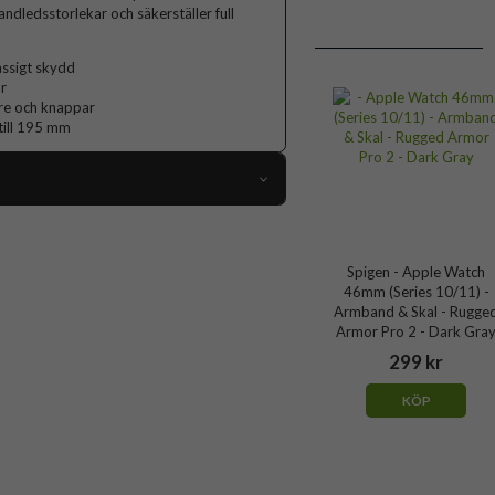
ndledsstorlekar och säkerställer full
assigt skydd
r
are och knappar
till 195 mm
116631
Apple Watch 46mm
Spigen - Apple Watch
46mm (Series 10/11) -
Armband, Skal
Armband & Skal - Rugge
Svart
Armor Pro 2 - Dark Gra
299 kr
Mjukplast (TPU)
Spigen
KÖP
ACS10503
8800283316353