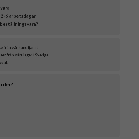
svara
 2-6 arbetsdagar
beställningsvara?
ce från vår kundtjänst
er från vårt lager i Sverige
butik
order?