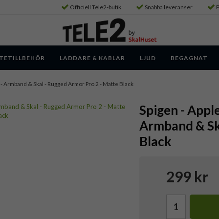
Officiell Tele2-butik
Snabba leveranser
P
TETILLBEHÖR
LADDARE & KABLAR
LJUD
BEGAGNAT
- Armband & Skal - Rugged Armor Pro 2 - Matte Black
Spigen - Appl
Armband & Ska
Black
299 kr