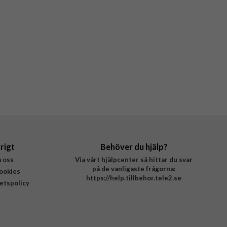
rigt
Behöver du hjälp?
 oss
Via vårt hjälpcenter så hittar du svar
på de vanligaste frågorna:
ookies
https://help.tillbehor.tele2.se
tetspolicy