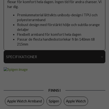
flexar för komfort hela dagen. Ingen tid för andra chanser. Vi
har dig.
Premiummaterial lättvikts unibody-design i TPU och
polyesterarmband
Robust design med förstärkt hölje och subtila orange
detaljer
Flexibelt armband för komfort hela dagen
Passar de flesta handledsstorlekar från 140mm till
215mm
SPECIFIKATIONER
Artikelnummer
109893
Passar till
Apple Watch 45mm
Produkttyp
Armband, Skal
FINNS I
Färg
Svart
Apple Watch Armband
Spigen
Apple Watch
Material
Mjukplast (TPU), Polyester