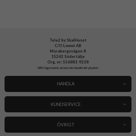
Varumärke
Spigen
Tillverkarens art nr
ACS07103
EAN
8809896754118
Tele2 by SkalHuset
C/O Lowwi AB
Morabergsvägen 8
15242 Södertälje
Org. nr: 556881-9238
OBS!
Ingen butik, du kan inte handla här på plats
HANDLA
Outlet
Nyheter
KUNDSERVICE
Varumärken
Kundservice
Specialkategorier
90 dagars öppet köp
ÖVRIGT
Köpevillkor
Om oss
Retur