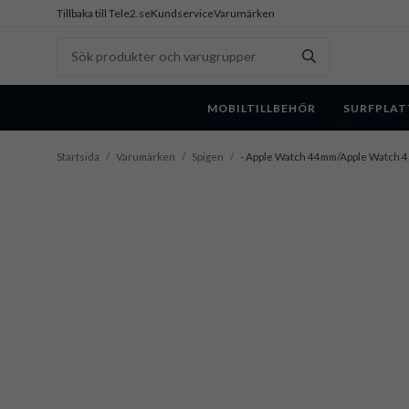
Tillbaka till Tele2.se
Kundservice
Varumärken
MOBILTILLBEHÖR
SURFPLAT
Startsida
/
Varumärken
/
Spigen
/
- Apple Watch 44mm/Apple Watch 45