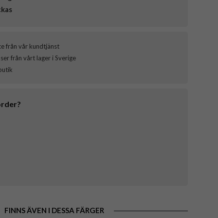
ckas
ce från vår kundtjänst
er från vårt lager i Sverige
butik
order?
FINNS ÄVEN I DESSA FÄRGER