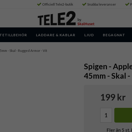
Officiell Tele2-butik
Snabba leveranser
P
TETILLBEHÖR
LADDARE & KABLAR
LJUD
BEGAGNAT
mm - Skal - Rugged Armor - Vit
Spigen - App
45mm - Skal -
199 kr
Fler än 5 st. 