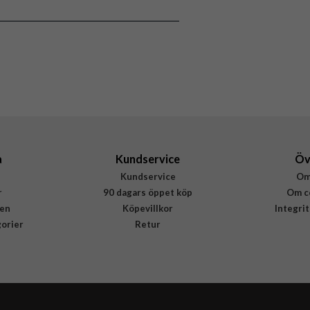
8809613760378
a
Kundservice
Öv
Kundservice
Om
r
90 dagars öppet köp
Om c
en
Köpevillkor
Integri
gorier
Retur