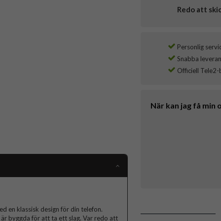
Redo att ski
Personlig servi
Snabba leverans
Officiell Tele2-
När kan jag få min 
 en klassisk design för din telefon.
r byggda för att ta ett slag. Var redo att