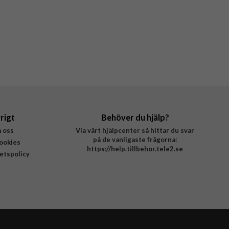
rigt
Behöver du hjälp?
 oss
Via vårt hjälpcenter så hittar du svar
på de vanligaste frågorna:
ookies
https://help.tillbehor.tele2.se
tetspolicy