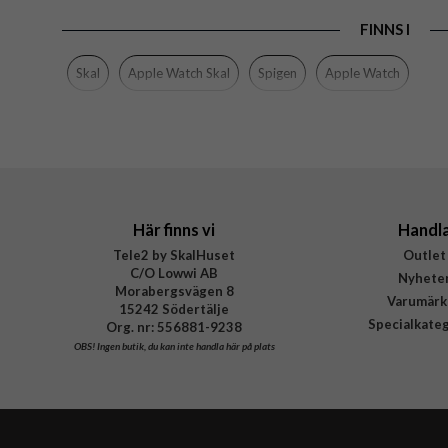
EAN
FINNS I
Skal
Apple Watch Skal
Spigen
Apple Watch
Här finns vi
Handl
Tele2 by SkalHuset
Outlet
C/O Lowwi AB
Nyhete
Morabergsvägen 8
Varumärk
15242 Södertälje
Specialkate
Org. nr: 556881-9238
OBS!
Ingen butik, du kan inte handla här på plats