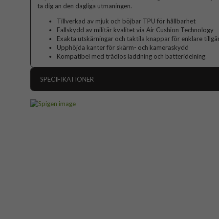
ta dig an den dagliga utmaningen.
Tillverkad av mjuk och böjbar TPU för hållbarhet
Fallskydd av militär kvalitet via Air Cushion Technology
Exakta utskärningar och taktila knappar för enklare tillgä
Upphöjda kanter för skärm- och kameraskydd
Kompatibel med trådlös laddning och batteridelning
SPECIFIKATIONER
Artikelnummer
Passar till
Produkttyp
Egenskaper
Färg
Material
Varumärke
Tillverkarens art nr