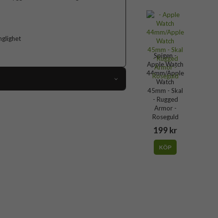
nglighet
Spigen -
Apple Watch
44mm/Apple
Watch
45mm - Skal
68688
- Rugged
Armor -
Apple Watch 44mm, Apple Watch 45mm
Roseguld
Skal
199 kr
Stöttålig
KÖP
Vit
Mjukplast (TPU)
Spigen
062CS24471