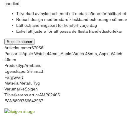
handled.
Tillverkad av nylon och med ett metallspänne för hållbarhet
Robust design med bredare klockband och orange sömmar
Lätt och andningsbart för komfort varje dag
Enkel att justera för att passa de flesta handledsstorlekar
Specifikationer
Artikelnummer
67056
Passar till
Apple Watch 44mm, Apple Watch 45mm, Apple Watch
46mm
Produkttyp
Armband
Egenskaper
Slimmad
Färg
Svart
Material
Metall, Tyg
Varumärke
Spigen
Tillverkarens art nr
AMP02465
EAN
8809756642937