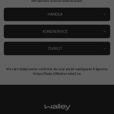
OBS!
Ingen butik, du kan inte handla här på plats
HANDLA
Outlet
Nyheter
KUNDSERVICE
Varumärken
Kundservice
Specialkategorier
90 dagars öppet köp
ÖVRIGT
Köpevillkor
Om oss
Retur
Om cookies
Via vårt hjälpcenter så hittar du svar på de vanligaste frågorna:
Integritetspolicy
https://help.tillbehor.tele2.se