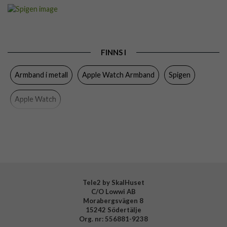
Artikelnummer
112305
Passar
Apple Watch 38mm, Apple Watch 40mm, Apple
till
Watch 41mm, Apple Watch 42mm
Produkttyp
Armband
FINNS I
Färg
Silver
Armband i metall
Apple Watch Armband
Spigen
Material
Rostfritt stål
Apple Watch
Varumärke
Spigen
Tillverkarens art nr
AMP07225
EAN
8809971221146
Tele2 by SkalHuset
C/O Lowwi AB
Morabergsvägen 8
15242 Södertälje
Org. nr: 556881-9238