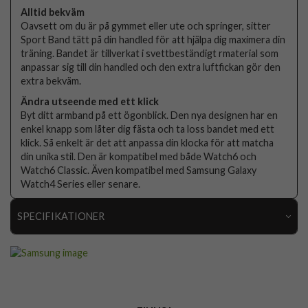
Alltid bekväm
Oavsett om du är på gymmet eller ute och springer, sitter
Sport Band tätt på din handled för att hjälpa dig maximera din
träning. Bandet är tillverkat i svettbeständigt rmaterial som
anpassar sig till din handled och den extra luftfickan gör den
extra bekväm.
Ändra utseende med ett klick
Byt ditt armband på ett ögonblick. Den nya designen har en
enkel knapp som låter dig fästa och ta loss bandet med ett
klick. Så enkelt är det att anpassa din klocka för att matcha
din unika stil. Den är kompatibel med både Watch6 och
Watch6 Classic. Även kompatibel med Samsung Galaxy
Watch4 Series eller senare.
SPECIFIKATIONER
Artikelnummer
108240
Passar till
Samsung Galaxy Watch 20mm
Produkttyp
Armband