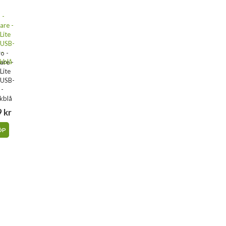
o -
are -
Lite
USB-
 -
kblå
 kr
ÖP