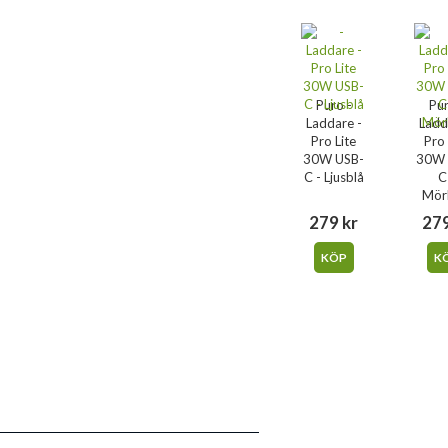
Puro -
Pur
Laddare -
Ladd
Pro Lite
Pro 
30W USB-
30W 
C - Ljusblå
C
Mör
279 kr
279
KÖP
K