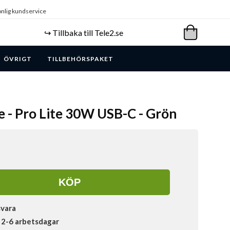
nlig kundservice
↪️ Tillbaka till Tele2.se
ÖVRIGT
TILLBEHÖRSPAKET
e - Pro Lite 30W USB-C - Grön
KÖP
svara
 2-6 arbetsdagar