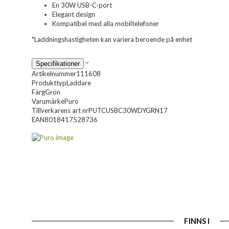
En 30W USB-C-port
Elegant design
Kompatibel med alla mobiltelefoner
*Laddningshastigheten kan variera beroende på enhet
Specifikationer
Artikelnummer
111608
Produkttyp
Laddare
Färg
Grön
Varumärke
Puro
Tillverkarens art nr
PUTCUSBC30WDYGRN17
EAN
8018417528736
FINNS I