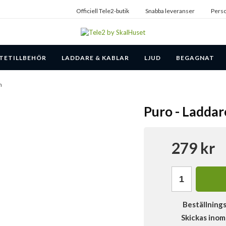
Officiell Tele2-butik
Snabba leveranser
Perso
TETILLBEHÖR
LADDARE & KABLAR
LJUD
BEGAGNAT
n
Puro - Laddar
279 kr
Beställning
Skickas inom