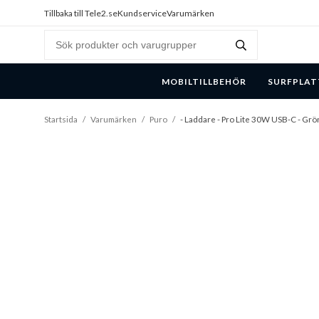
Tillbaka till Tele2.se
Kundservice
Varumärken
MOBILTILLBEHÖR
SURFPLAT
Startsida
/
Varumärken
/
Puro
/
- Laddare - Pro Lite 30W USB-C - Grö