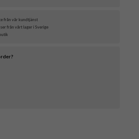
ce från vår kundtjänst
er från vårt lager i Sverige
butik
order?