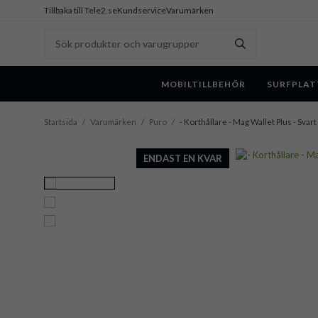
Tillbaka till Tele2.se
Kundservice
Varumärken
MOBILTILLBEHÖR
SURFPLAT
Startsida
/
Varumärken
/
Puro
/
- Korthållare - Mag Wallet Plus - Svart
ENDAST EN KVAR