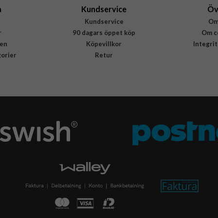
a
Kundservice
Öv
Kundservice
Om
r
90 dagars öppet köp
Om c
en
Köpevillkor
Integri
gorier
Retur