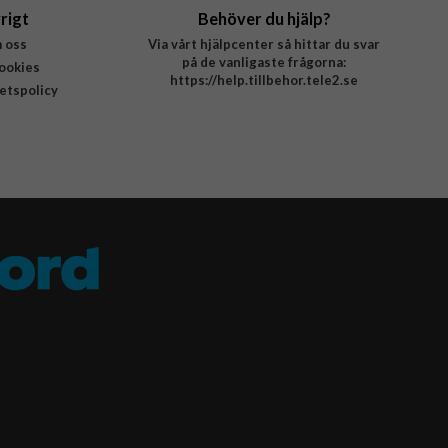
rigt
Behöver du hjälp?
 oss
Via vårt hjälpcenter så hittar du svar
på de vanligaste frågorna:
ookies
https://help.tillbehor.tele2.se
tetspolicy