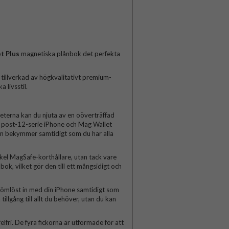
t Plus
magnetiska plånbok det perfekta
tillverkad av högkvalitativt premium-
 livsstil.
neterna kan du njuta av en oöverträffad
 post-12-serie iPhone och Mag Wallet
utan bekymmer samtidigt som du har alla
kel MagSafe-korthållare, utan tack vare
bok, vilket gör den till ett mångsidigt och
 sömlöst in med din iPhone samtidigt som
illgång till allt du behöver, utan du kan
lfri. De fyra fickorna är utformade för att