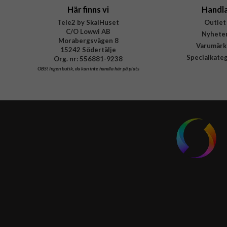
Här finns vi
Handl
Tele2 by SkalHuset
Outlet
C/O Lowwi AB
Nyhete
Morabergsvägen 8
Varumärk
15242 Södertälje
Specialkate
Org. nr: 556881-9238
OBS!
Ingen butik, du kan inte handla här på plats