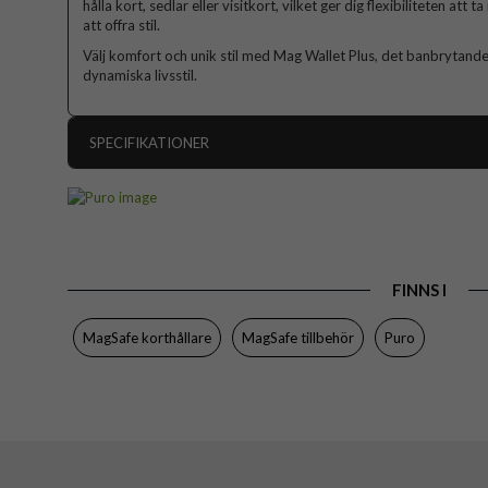
hålla kort, sedlar eller visitkort, vilket ger dig flexibiliteten att
att offra stil.
Välj komfort och unik stil med Mag Wallet Plus, det banbrytande
dynamiska livsstil.
SPECIFIKATIONER
Artikelnummer
Produkttyp
Egenskaper
FINNS I
Färg
Varumärke
MagSafe korthållare
MagSafe tillbehör
Puro
Tillverkarens art nr
EAN