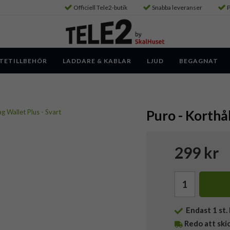
Officiell Tele2-butik
Snabba leveranser
P
TETILLBEHÖR
LADDARE & KABLAR
LJUD
BEGAGNAT
Puro - Korthål
299 kr
Endast
1
st. 
Redo att ski