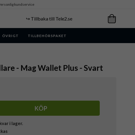
ersonlig kundservice
↪️ Tillbaka till Tele2.se
ÖVRIGT
TILLBEHÖRSPAKET
lare - Mag Wallet Plus - Svart
KÖP
kvar i lager.
ckas