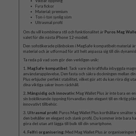
Vikbar öppning
Fyra fickor
Material: premium
Ton-i-ton synlig söm
Ultrasmal profil
Om du vill kombinera stil och funktionalitet är
Puros Mag Walle
valet för din nästa iPhone 12-modell.
Den sofistikerade plånboken i MagSafe-kompatibelt material är 
material och är utformad för att helt anpassa sig till din dynamiska
Ta reda på vad som gör den verkligen unik:
1.
MagSafe-kompatibel
: Tack vare de kraftfulla inbyggda mag
användarupplevelse. Den fasta och säkra dockningen mellan din
Plus erbjuder perfekt stabilitet, vilket gör att du kan röra dig 
dina viktiga saker inom räckhåll.
2
. Mångsidig och innovativ:
Mag Wallet Plus är inte bara en en
sin bokliknande öppning förvandlas den elegant till en riktig plån
innovativt tillbehör.
3.
Ultrasmal profil
: Puros Mag Wallet Plus korthållare smälter
den behåller en elegant och slank profil. Du kommer inte bara ha t
göra det utan att lägga till bulk till din smartphone.
4.
Felfri organisering:
Med Mag Wallet Plus är organiseringen fe