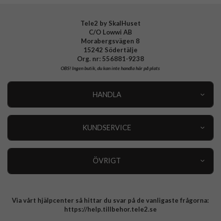
Tele2 by SkalHuset
C/O Lowwi AB
Morabergsvägen 8
15242 Södertälje
Org. nr: 556881-9238
OBS!
Ingen butik, du kan inte handla här på plats
HANDLA
Outlet
Nyheter
KUNDSERVICE
Varumärken
Kundservice
Specialkategorier
90 dagars öppet köp
ÖVRIGT
Köpevillkor
Om oss
Retur
Om cookies
Via vårt hjälpcenter så hittar du svar på de vanligaste frågorna:
Integritetspolicy
https://help.tillbehor.tele2.se