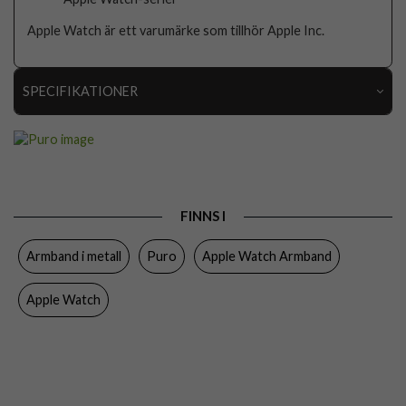
Apple Watch är ett varumärke som tillhör Apple Inc.
SPECIFIKATIONER
Artikelnummer
111256
Passar
Apple Watch 44mm, Apple Watch 45mm, Apple
till
Watch 46mm
Produkttyp
Armband
FINNS I
Egenskaper
Magnetstängning
Armband i metall
Puro
Apple Watch Armband
Färg
Svart
Apple Watch
Material
Rostfritt stål
Varumärke
Puro
Tillverkarens art nr
PUAW44TITANBLK
EAN
8018417497575