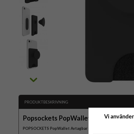
PRODUKTBESKRIVNING
Vi använder
Popsockets PopWallet
POPSOCKETS PopWallet Avtagbar plånbok för mobil