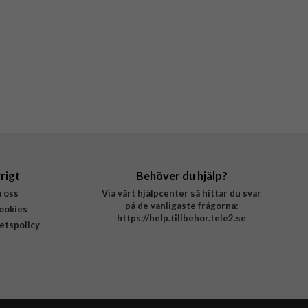
rigt
Behöver du hjälp?
 oss
Via vårt hjälpcenter så hittar du svar
på de vanligaste frågorna:
ookies
https://help.tillbehor.tele2.se
tetspolicy