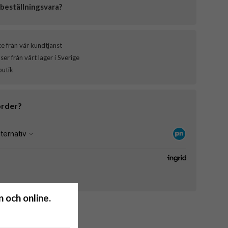
beställningsvara?
ce från vår kundtjänst
er från vårt lager i Sverige
butik
order?
 och online.