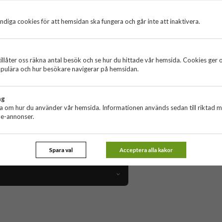
diga cookies för att hemsidan ska fungera och går inte att inaktivera.
 Top. Finns det något PopWallet+ inte kan
illåter oss räkna antal besök och se hur du hittade vår hemsida. Cookies ger 
pulära och hur besökare navigerar på hemsidan.
kan du ändra din stil genom att snabbt ta
u kan sms:a med en hand, ta bättre bilder
ng
ta om hur du använder vår hemsida. Informationen används sedan till riktad 
tjocklek. Fungerar bäst med visitkort med
ne-annonser.
tagbar: Tryck på övre vänstra hörnet och
n, väldigt strukturerade skal, och många
Spara val
Acceptera alla kakor
ida av glas.
80758
Hållare