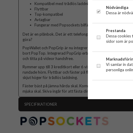
Kompatibel med trådlös laddning
Nödvändiga
Flyttbar
Dessa är nödvän
Top-kompatibel
Avtagbar
Fungerar med Popsockets bilfäste
Prestanda
Det är en plånbok. Det är ett telefongrepp. Den har en utbytbar
Dessa cookies t
göra?
sidor som är po
PopWallet och PopGrip är nu integrerade! Med utbytbar design 
bort PopTop. Integrerad PopGrip erbjuder säkert grepp så att d
och titta på videor handsfree.
Marknadsföri
Vi samlar in da
Rymmer upp till 3 kreditkort eller 6 visitkort, beroende på kort
personliga onli
rundade hörn. Flyttbar och fäster på flesta enheter och skal. Av
skjut höger för trådlös laddning.
Fäster bäst på jämna hårda skal. Kommer inte att fästa på siliko
mjuka skal. Skiva ingår för att fästa direkt på telefoner med baks
SPECIFIKATIONER
Artikelnummer
Produkttyp