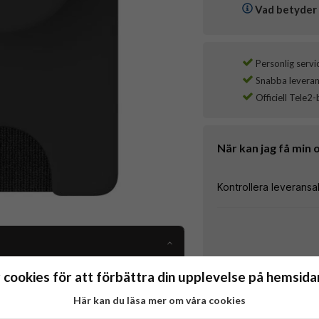
Vad betyder 
Personlig servi
Snabba leverans
Officiell Tele2-
När kan jag få min 
 cookies för att förbättra din upplevelse på hemsidan
Här kan du läsa mer om våra cookies