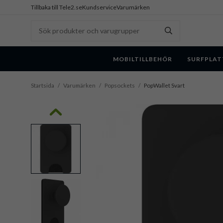
Tillbaka till Tele2.se
Kundservice
Varumärken
MOBILTILLBEHÖR
SURFPLAT
Startsida
/
Varumärken
/
Popsockets
/
PopWallet Svart