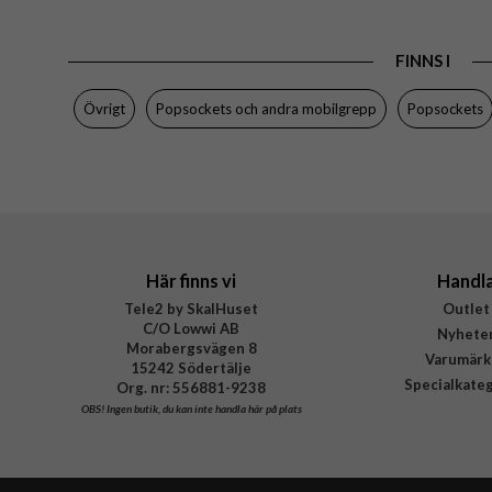
Egenskaper
Färg
FINNS I
Material
Övrigt
Popsockets och andra mobilgrepp
Popsockets
Varumärke
Tillverkarens art nr
EAN
Här finns vi
Handl
Tele2 by SkalHuset
Outlet
C/O Lowwi AB
Nyhete
Morabergsvägen 8
Varumärk
15242 Södertälje
Specialkate
Org. nr: 556881-9238
OBS!
Ingen butik, du kan inte handla här på plats