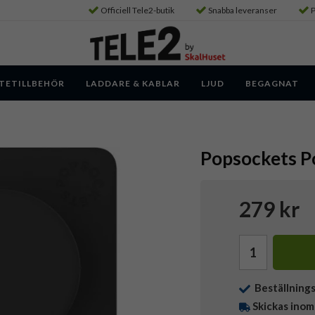
Officiell Tele2-butik
Snabba leveranser
P
TETILLBEHÖR
LADDARE & KABLAR
LJUD
BEGAGNAT
Popsockets P
279 kr
Beställning
Skickas inom