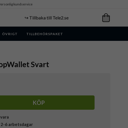
ersonlig kundservice
↪️ Tillbaka till Tele2.se
ÖVRIGT
TILLBEHÖRSPAKET
opWallet Svart
KÖP
svara
 2-6 arbetsdagar