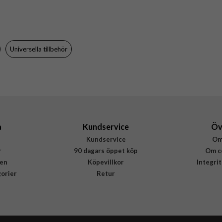
Grepp/hållare
Svart
Plast
Universella tillbehör
Popsockets
801937
842978158075
a
Kundservice
Öv
Kundservice
Om
r
90 dagars öppet köp
Om c
en
Köpevillkor
Integri
gorier
Retur