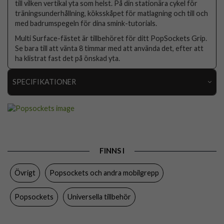
till vilken vertikal yta som helst. På din stationära cykel för
träningsunderhållning, köksskåpet för matlagning och till och
med badrumspegeln för dina smink-tutorials.
Multi Surface-fästet är tillbehöret för ditt PopSockets Grip.
Se bara till att vänta 8 timmar med att använda det, efter att
ha klistrat fast det på önskad yta.
SPECIFIKATIONER
Artikelnummer
80800
Produkttyp
Hållare
Egenskaper
Grepp/hållare
FINNS I
Färg
Vit
Övrigt
Popsockets och andra mobilgrepp
Material
Plast
Varumärke
Popsockets
Popsockets
Universella tillbehör
Tillverkarens art nr
802938