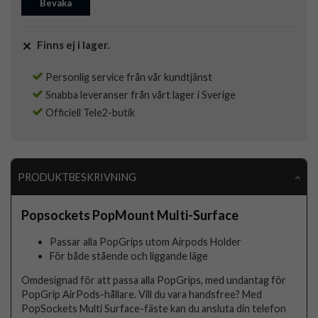
Bevaka
Finns ej i lager.
Personlig service från vår kundtjänst
Snabba leveranser från vårt lager i Sverige
Officiell Tele2-butik
PRODUKTBESKRIVNING
Popsockets PopMount Multi-Surface
Passar alla PopGrips utom Airpods Holder
För både stående och liggande läge
Omdesignad för att passa alla PopGrips, med undantag för
PopGrip AirPods-hållare. Vill du vara handsfree? Med
PopSockets Multi Surface-fäste kan du ansluta din telefon