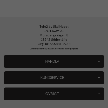
EAN
842978172279
Tele2 by SkalHuset
C/O Lowwi AB
Morabergsvägen 8
15242 Södertälje
Org. nr: 556881-9238
OBS!
Ingen butik, du kan inte handla här på plats
HANDLA
Outlet
Nyheter
KUNDSERVICE
Varumärken
Kundservice
Specialkategorier
90 dagars öppet köp
ÖVRIGT
Köpevillkor
Om oss
Retur
Om cookies