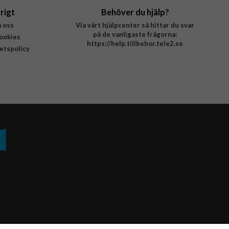
rigt
Behöver du hjälp?
 oss
Via vårt hjälpcenter så hittar du svar
på de vanligaste frågorna:
ookies
https://help.tillbehor.tele2.se
tetspolicy