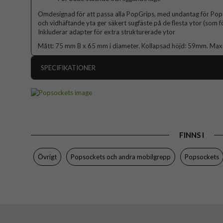
Omdesignad för att passa alla PopGrips, med undantag för Pop
och vidhäftande yta ger säkert sugfäste på de flesta ytor (som 
Inkluderar adapter för extra strukturerade ytor
Mått: 75 mm B x 65 mm i diameter. Kollapsad höjd: 59mm. Max
SPECIFIKATIONER
Artikelnummer
Produkttyp
Egenskaper
FINNS I
Färg
Material
Övrigt
Popsockets och andra mobilgrepp
Popsockets
Varumärke
Tillverkarens art nr
EAN