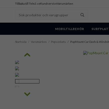
Tillbaka till Tele2.se
Kundservice
Varumärken
MOBILTILLBEHÖR
SURFPLAT
Startsida
/
Varumärken
/
Popsockets
/
PopMount Car Dash & Windsh