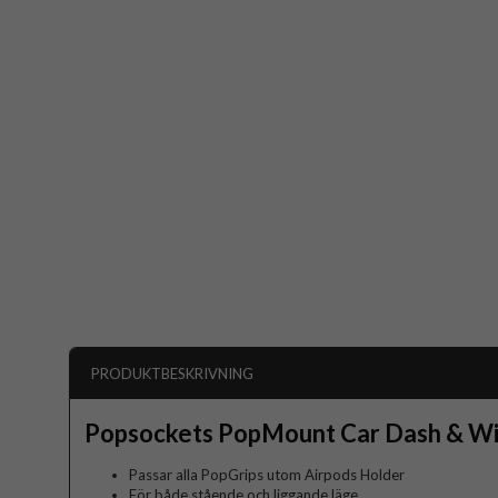
PRODUKTBESKRIVNING
Popsockets PopMount Car Dash & Wi
Passar alla PopGrips utom Airpods Holder
För både stående och liggande läge