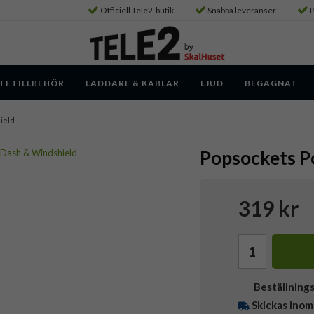
Officiell Tele2-butik
Snabba leveranser
P
TETILLBEHÖR
LADDARE & KABLAR
LJUD
BEGAGNAT
ield
Popsockets P
319 kr
Beställning
Skickas inom