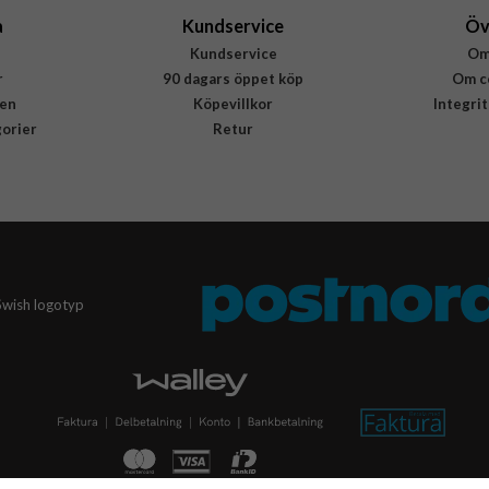
a
Kundservice
Öv
Kundservice
Om
r
90 dagars öppet köp
Om c
en
Köpevillkor
Integri
gorier
Retur