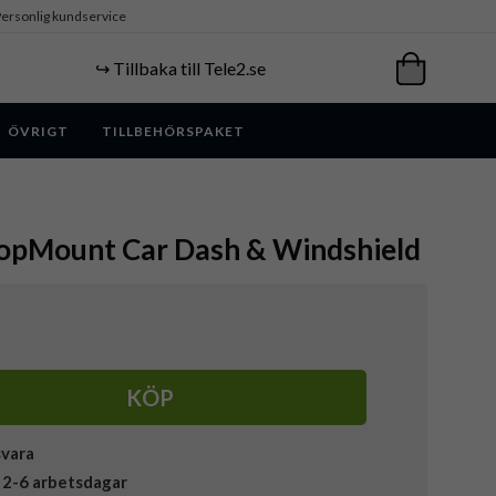
ersonlig kundservice
↪️ Tillbaka till Tele2.se
ÖVRIGT
TILLBEHÖRSPAKET
opMount Car Dash & Windshield
KÖP
svara
 2-6 arbetsdagar