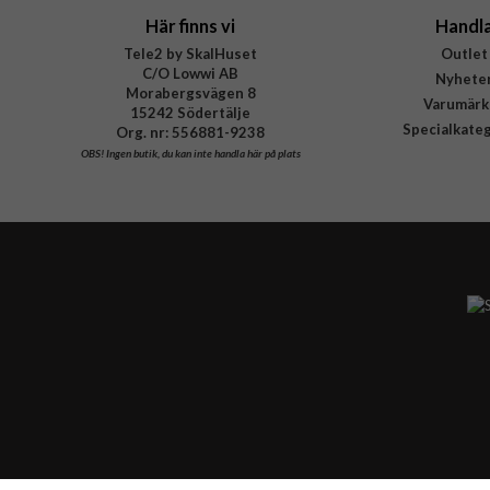
Här finns vi
Handl
Tele2 by SkalHuset
Outlet
C/O Lowwi AB
Nyhete
Morabergsvägen 8
Varumärk
15242 Södertälje
Specialkate
Org. nr: 556881-9238
OBS!
Ingen butik, du kan inte handla här på plats