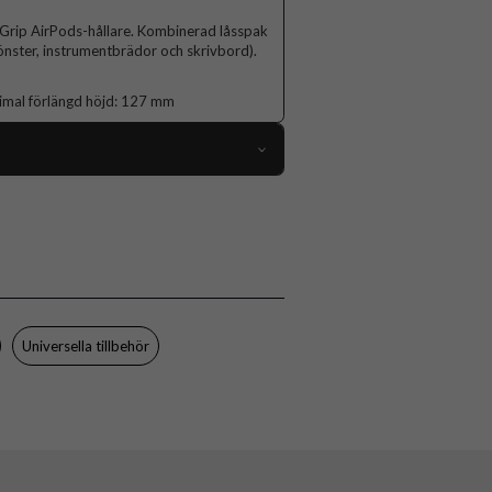
Grip AirPods-hållare. Kombinerad låsspak
fönster, instrumentbrädor och skrivbord).
imal förlängd höjd: 127 mm
80799
Hållare
Grepp/hållare
Svart
Plast
Universella tillbehör
Popsockets
802465
842978167268