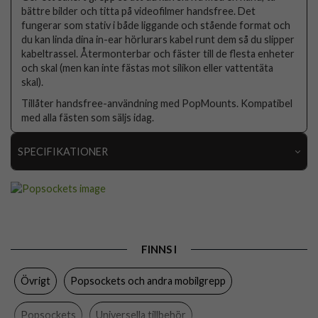
bättre bilder och titta på videofilmer handsfree. Det
fungerar som stativ i både liggande och stående format och
du kan linda dina in-ear hörlurars kabel runt dem så du slipper
kabeltrassel. Återmonterbar och fäster till de flesta enheter
och skal (men kan inte fästas mot silikon eller vattentäta
skal).
Tillåter handsfree-användning med PopMounts. Kompatibel
med alla fästen som säljs idag.
SPECIFIKATIONER
Artikelnummer
88458
Produkttyp
Hållare
Egenskaper
Grepp/hållare
FINNS I
Färg
Grå
Övrigt
Popsockets och andra mobilgrepp
Material
Plast
Varumärke
Popsockets
Popsockets
Universella tillbehör