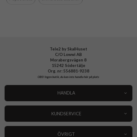
Tillverkarens art nr
805500
EAN
840173712702
Tele2 by SkalHuset
C/O Lowwi AB
Morabergsvägen 8
15242 Södertälje
Org. nr: 556881-9238
OBS!
Ingen butik, du kan inte handla här på plats
HANDLA
Outlet
Nyheter
KUNDSERVICE
Varumärken
Kundservice
Specialkategorier
90 dagars öppet köp
ÖVRIGT