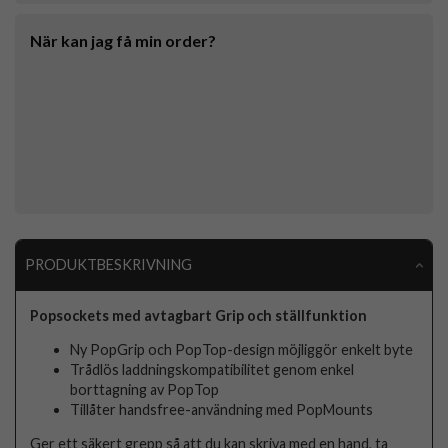
När kan jag få min order?
PRODUKTBESKRIVNING
Popsockets med avtagbart Grip och ställfunktion
Ny PopGrip och PopTop-design möjliggör enkelt byte
Trådlös laddningskompatibilitet genom enkel
borttagning av PopTop
Tillåter handsfree-användning med PopMounts
Ger ett säkert grepp så att du kan skriva med en hand, ta