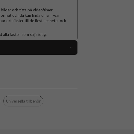
bilder och titta på videofilmer
format och du kan linda dina in-ear
r och fäster till de flesta enheter och
lla fästen som säljs idag.
88470
Hållare
Grepp/hållare
Flerfärgad
Plast
Universella tillbehör
Popsockets
806576
840173733028