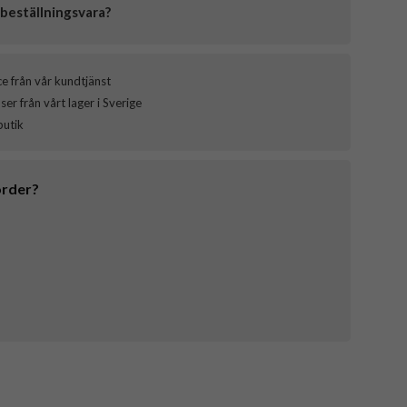
beställningsvara?
ce från vår kundtjänst
er från vårt lager i Sverige
butik
order?