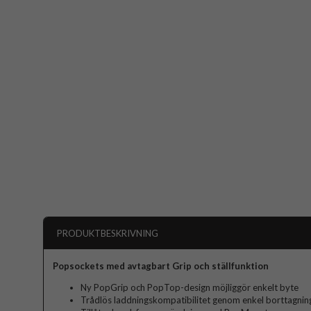
PRODUKTBESKRIVNING
Popsockets med avtagbart Grip och ställfunktion
Ny PopGrip och PopTop-design möjliggör enkelt byte
Trådlös laddningskompatibilitet genom enkel borttagni