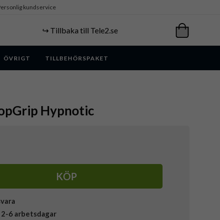
ersonlig kundservice
↪️ Tillbaka till Tele2.se
ÖVRIGT
TILLBEHÖRSPAKET
opGrip Hypnotic
KÖP
svara
 2-6 arbetsdagar