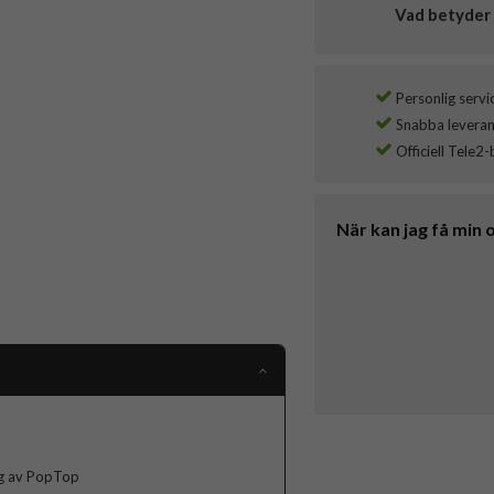
Vad betyder 
Personlig servi
Snabba leverans
Officiell Tele2-
När kan jag få min 
ng av PopTop