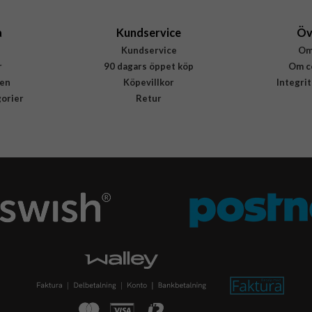
a
Kundservice
Öv
Kundservice
Om
r
90 dagars öppet köp
Om c
en
Köpevillkor
Integri
gorier
Retur