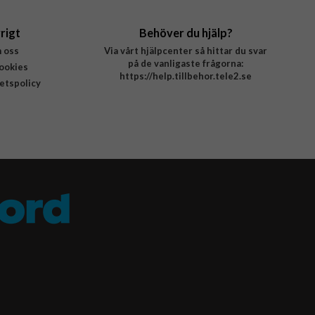
rigt
Behöver du hjälp?
 oss
Via vårt hjälpcenter så hittar du svar
på de vanligaste frågorna:
ookies
https://help.tillbehor.tele2.se
tetspolicy