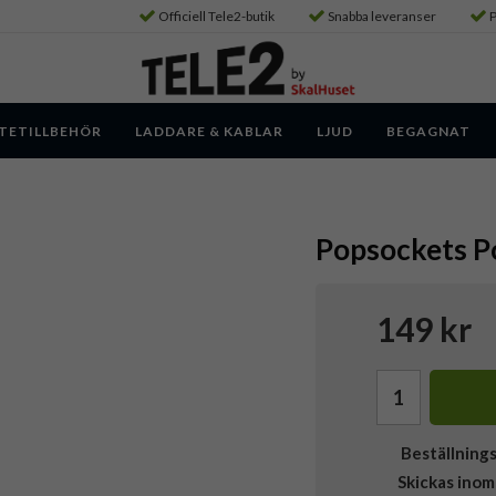
Officiell Tele2-butik
Snabba leveranser
P
TETILLBEHÖR
LADDARE & KABLAR
LJUD
BEGAGNAT
Popsockets P
149 kr
Beställning
Skickas inom