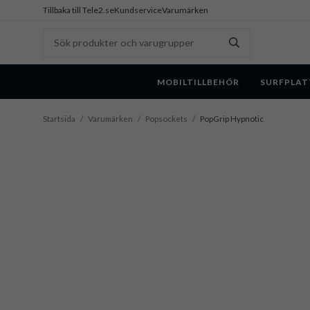
Tillbaka till Tele2.se
Kundservice
Varumärken
MOBILTILLBEHÖR
SURFPLAT
Startsida
/
Varumärken
/
Popsockets
/
PopGrip Hypnotic