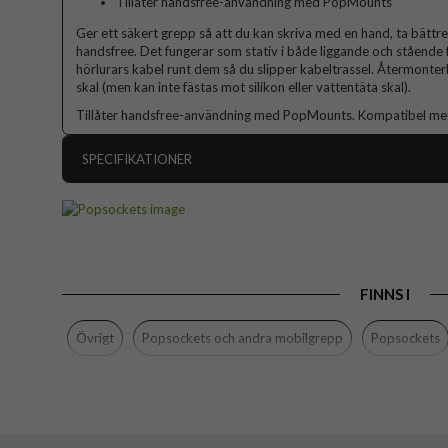
Tillåter handsfree-användning med PopMounts
Ger ett säkert grepp så att du kan skriva med en hand, ta bättre 
handsfree. Det fungerar som stativ i både liggande och stående 
hörlurars kabel runt dem så du slipper kabeltrassel. Återmonterba
skal (men kan inte fästas mot silikon eller vattentäta skal).
Tillåter handsfree-användning med PopMounts. Kompatibel med a
SPECIFIKATIONER
Artikelnummer
Produkttyp
Egenskaper
FINNS I
Färg
Material
Övrigt
Popsockets och andra mobilgrepp
Popsockets
Varumärke
Tillverkarens art nr
EAN