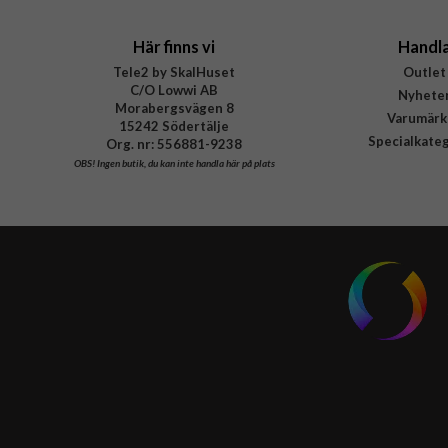
Här finns vi
Handl
Tele2 by SkalHuset
Outlet
C/O Lowwi AB
Nyhete
Morabergsvägen 8
Varumärk
15242 Södertälje
Specialkate
Org. nr: 556881-9238
OBS!
Ingen butik, du kan inte handla här på plats