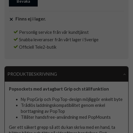
Bevaka
Finns ej i lager.
Personlig service från vår kundtjänst
Snabba leveranser från vårt lager i Sverige
Officiell Tele2-butik
PRODUKTBESKRIVNING
Popsockets med avtagbart Grip och ställfunktion
Ny PopGrip och PopTop-design möjliggör enkelt byte
Trådlös laddningskompatibilitet genom enkel
borttagning av PopTop
Tillåter handsfree-användning med PopMounts
Ger ett säkert grepp så att du kan skriva med en hand, ta