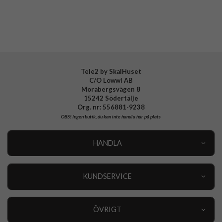
Tillverkarens art nr
802702
EAN
842978169705
Tele2 by SkalHuset
C/O Lowwi AB
Morabergsvägen 8
15242 Södertälje
Org. nr: 556881-9238
OBS!
Ingen butik, du kan inte handla här på plats
HANDLA
Outlet
Nyheter
KUNDSERVICE
Varumärken
Kundservice
Specialkategorier
90 dagars öppet köp
ÖVRIGT
Köpevillkor