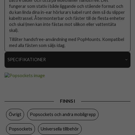
bättre bilder och titta på videofilmer handsfree. Det
fungerar som stativ i både liggande och stående format och
du kan linda dina in-ear hörlurars kabel runt dem så du slipper
kabeltrassel. Återmonterbar och fäster till de flesta enheter
och skal (men kan inte fästas mot silikon eller vattentäta
skal).
Tillåter handsfree-användning med PopMounts. Kompatibel
med alla fästen som säljs idag.
SPECIFIKATIONER
Artikelnummer
80764
Produkttyp
Hållare
Egenskaper
Grepp/hållare
FINNS I
Färg
Flerfärgad
Övrigt
Popsockets och andra mobilgrepp
Material
Plast
Varumärke
Popsockets
Popsockets
Universella tillbehör