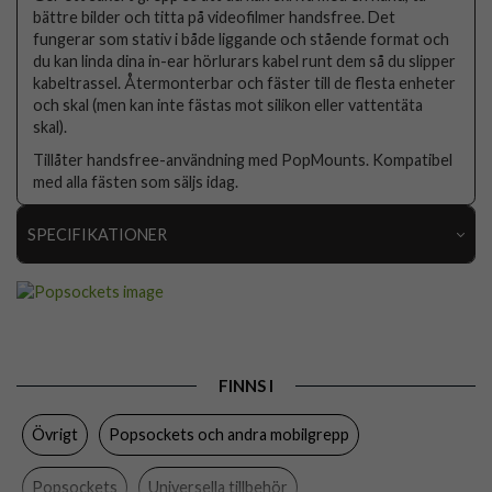
bättre bilder och titta på videofilmer handsfree. Det
fungerar som stativ i både liggande och stående format och
du kan linda dina in-ear hörlurars kabel runt dem så du slipper
kabeltrassel. Återmonterbar och fäster till de flesta enheter
och skal (men kan inte fästas mot silikon eller vattentäta
skal).
Tillåter handsfree-användning med PopMounts. Kompatibel
med alla fästen som säljs idag.
SPECIFIKATIONER
Artikelnummer
80710
Produkttyp
Hållare
Egenskaper
Grepp/hållare
FINNS I
Färg
Flerfärgad
Övrigt
Popsockets och andra mobilgrepp
Material
Plast
Varumärke
Popsockets
Popsockets
Universella tillbehör