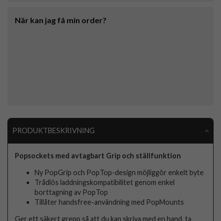
När kan jag få min order?
PRODUKTBESKRIVNING
Popsockets med avtagbart Grip och ställfunktion
Ny PopGrip och PopTop-design möjliggör enkelt byte
Trådlös laddningskompatibilitet genom enkel
borttagning av PopTop
Tillåter handsfree-användning med PopMounts
Ger ett säkert grepp så att du kan skriva med en hand, ta