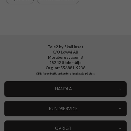
Tillverkarens art nr
800470
EAN
842978135083
Tele2 by SkalHuset
C/O Lowwi AB
Morabergsvägen 8
15242 Södertälje
Org. nr: 556881-9238
OBS!
Ingen butik, du kan inte handla här på plats
HANDLA
Outlet
Nyheter
KUNDSERVICE
Varumärken
Kundservice
Specialkategorier
90 dagars öppet köp
ÖVRIGT