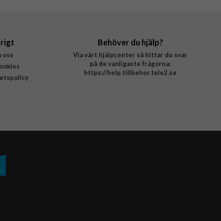
rigt
Behöver du hjälp?
 oss
Via vårt hjälpcenter så hittar du svar
på de vanligaste frågorna:
ookies
https://help.tillbehor.tele2.se
tetspolicy