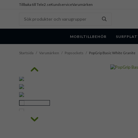
Tillbaka till Tele2.se
Kundservice
Varumärken
MOBILTILLBEHÖR
SURFPLAT
Startsida
/
Varumärken
/
Popsockets
/
PopGrip Basic White Granite