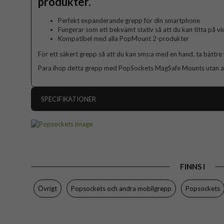
produkter.
Perfekt expanderande grepp för din smartphone
Fungerar som ett bekvämt stativ så att du kan titta på v
Kompatibel med alla PopMount 2-produkter
För ett säkert grepp så att du kan sms:a med en hand, ta bättre 
Para ihop detta grepp med PopSockets MagSafe Mounts utan at
SPECIFIKATIONER
Artikelnummer
Produkttyp
Egenskaper
FINNS I
Färg
Material
Övrigt
Popsockets och andra mobilgrepp
Popsockets
Varumärke
Tillverkarens art nr