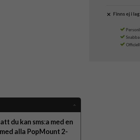
Finns ej i lag
Personli
Snabba l
Officiel
 att du kan sms:a med en
l med alla PopMount 2-