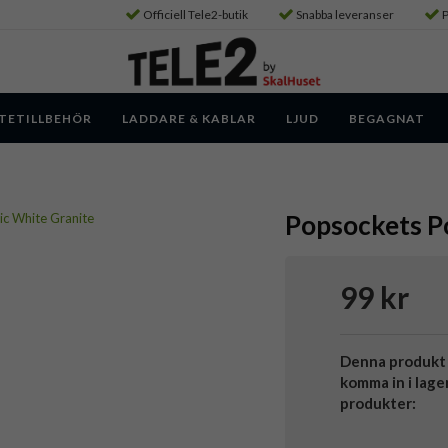
Officiell Tele2-butik
Snabba leveranser
P
TETILLBEHÖR
LADDARE & KABLAR
LJUD
BEGAGNAT
Popsockets P
99 kr
Denna produkt 
komma in i lage
produkter: