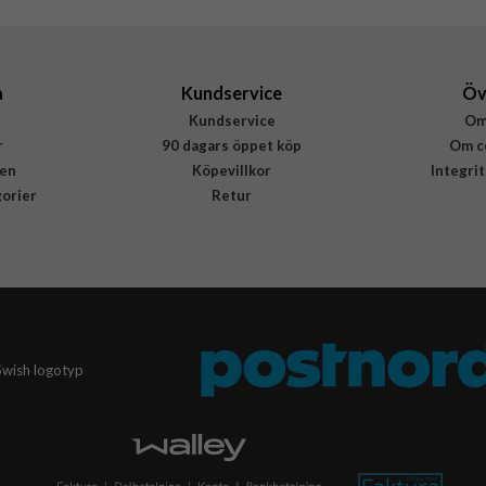
840173722114
a
Kundservice
Öv
Kundservice
Om
r
90 dagars öppet köp
Om c
en
Köpevillkor
Integri
gorier
Retur