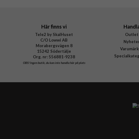
EAN
Här finns vi
Handl
Tele2 by SkalHuset
Outlet
C/O Lowwi AB
Nyhete
Morabergsvägen 8
Varumärk
15242 Södertälje
Specialkate
Org. nr: 556881-9238
OBS!
Ingen butik, du kan inte handla här på plats