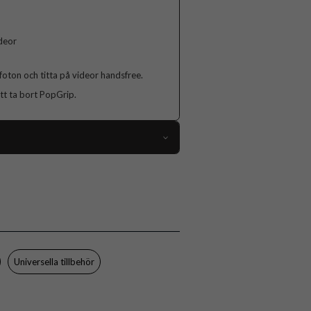
ideor
foton och titta på videor handsfree.
t ta bort PopGrip.
105385
Hållare
Grepp/hållare, Självhäftande
Flerfärgad
Plast
Universella tillbehör
Popsockets
806123