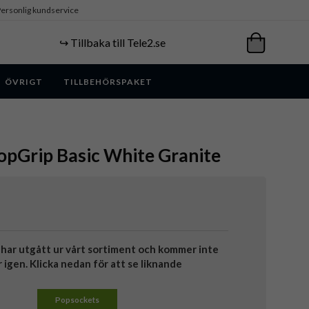
ersonlig kundservice
↪️ Tillbaka till Tele2.se
ÖVRIGT
TILLBEHÖRSPAKET
opGrip Basic White Granite
har utgått ur vårt sortiment och kommer inte
r igen. Klicka nedan för att se liknande
Popsockets