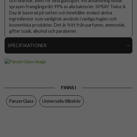
och skärmar, även för dina glasögon. Vid användning dödar
sprayen framgångsrikt 99% av alla bakterier. SPRAY Twice A
Day är baserad på vatten och innehåller endast aktiva
ingredienser som vanligtvis används i vanliga hygien och
kosmetiska produkter. Det är fritt från parfymer, ammoniak,
gifter toxik, alkohol och parabener.
SPECIFIKATIONER
Artikelnummer
80669
Varumärke
PanzerGlass
Tillverkarens art nr
8952
FINNS I
EAN
5711724089527
PanzerGlass
Universella tillbehör