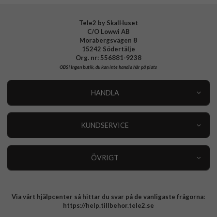
Tele2 by SkalHuset
C/O Lowwi AB
Morabergsvägen 8
15242 Södertälje
Org. nr: 556881-9238
OBS!
Ingen butik, du kan inte handla här på plats
HANDLA
Outlet
Nyheter
KUNDSERVICE
Varumärken
Kundservice
Specialkategorier
90 dagars öppet köp
ÖVRIGT
Köpevillkor
Om oss
Retur
Om cookies
Via vårt hjälpcenter så hittar du svar på de vanligaste frågorna:
Integritetspolicy
https://help.tillbehor.tele2.se