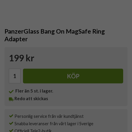
PanzerGlass Bang On MagSafe Ring
Adapter
199 kr
KÖP
Fler än 5 st. i lager.
Redo att skickas
Personlig service från vår kundtjänst
Snabba leveranser från vårt lager i Sverige
Officiell Tele2-butik