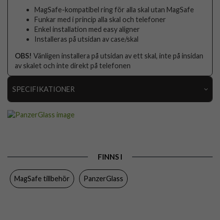
MagSafe-kompatibel ring för alla skal utan MagSafe
Funkar med i princip alla skal och telefoner
Enkel installation med easy aligner
Installeras på utsidan av case/skal
OBS!
Vänligen installera på utsidan av ett skal, inte på insidan
av skalet och inte direkt på telefonen
SPECIFIKATIONER
Artikelnummer
89009
Produkttyp
Adapter
Egenskaper
MagSafe-kompatibel
FINNS I
Färg
Silver
MagSafe tillbehör
PanzerGlass
Material
Metall
Varumärke
PanzerGlass
Tillverkarens art nr
1189