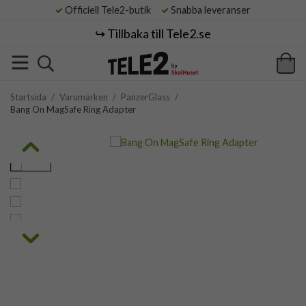
Officiell Tele2-butik
Snabba leveranser
↪️ Tillbaka till Tele2.se
Startsida
/
Varumärken
/
PanzerGlass
/
Bang On MagSafe Ring Adapter