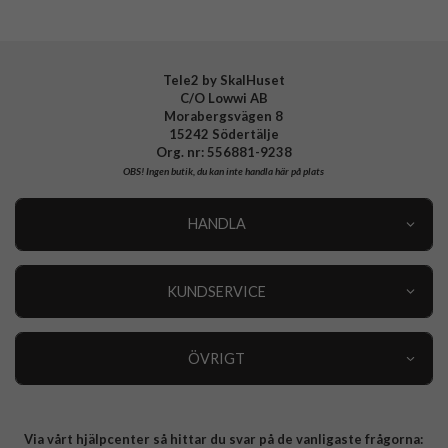
EAN
5711724011894
Tele2 by SkalHuset
C/O Lowwi AB
Morabergsvägen 8
15242 Södertälje
Org. nr: 556881-9238
OBS!
Ingen butik, du kan inte handla här på plats
HANDLA
Outlet
Nyheter
KUNDSERVICE
Varumärken
Kundservice
Specialkategorier
90 dagars öppet köp
ÖVRIGT
Köpevillkor
Om oss
Retur
Om cookies
Via vårt hjälpcenter så hittar du svar på de vanligaste frågorna:
Integritetspolicy