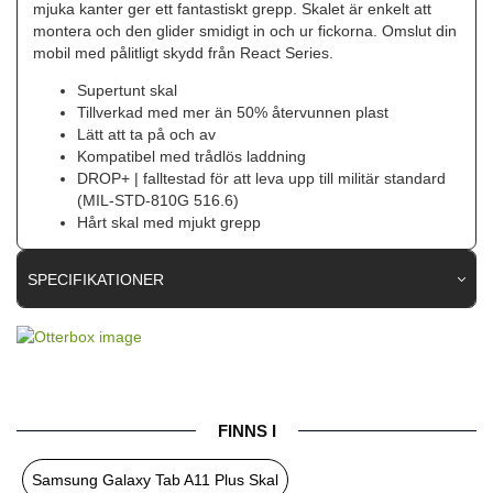
mjuka kanter ger ett fantastiskt grepp. Skalet är enkelt att
montera och den glider smidigt in och ur fickorna. Omslut din
mobil med pålitligt skydd från React Series.
Supertunt skal
Tillverkad med mer än 50% återvunnen plast
Lätt att ta på och av
Kompatibel med trådlös laddning
DROP+ | falltestad för att leva upp till militär standard
(MIL-STD-810G 516.6)
Hårt skal med mjukt grepp
SPECIFIKATIONER
Artikelnummer
119344
Passar till
Samsung Galaxy Tab A11 Plus
Produkttyp
Skal
FINNS I
Färg
Genomskinlig, Svart
Samsung Galaxy Tab A11 Plus Skal
Material
Hårdplast (PC), Mjukplast (TPU)