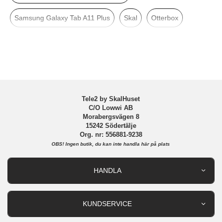
Varumärke
Otterbox
Samsung Galaxy Tab A11 Plus
Skal
Otterbox
Tillverkarens art nr
77-99082
EAN
840434725489
Tele2 by SkalHuset
C/O Lowwi AB
Morabergsvägen 8
15242 Södertälje
Org. nr: 556881-9238
OBS!
Ingen butik, du kan inte handla här på plats
HANDLA
Outlet
Nyheter
KUNDSERVICE
Varumärken
Kundservice
Specialkategorier