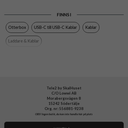
Färg
Svart
FINNS I
Varumärke
Otterbox
Otterbox
USB-C till USB-C Kablar
Kablar
Tillverkarens art nr
78-52671
EAN
840104218396
Laddare & Kablar
Tele2 by SkalHuset
C/O Lowwi AB
Morabergsvägen 8
15242 Södertälje
Org. nr: 556881-9238
OBS!
Ingen butik, du kan inte handla här på plats