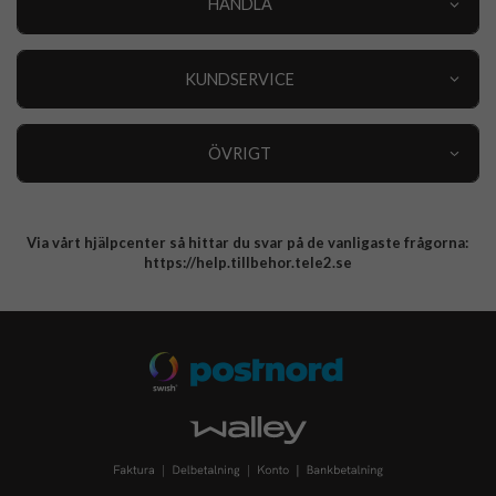
HANDLA
Outlet
Nyheter
KUNDSERVICE
Varumärken
Kundservice
Specialkategorier
90 dagars öppet köp
ÖVRIGT
Köpevillkor
Om oss
Retur
Om cookies
Via vårt hjälpcenter så hittar du svar på de vanligaste frågorna:
Integritetspolicy
https://help.tillbehor.tele2.se