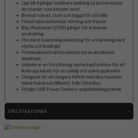
Upp till 4 gånger snabbare laddning så du inte missar
de stunder som betyder mest
Bevisat robust, stark och byggd för att hålla
Flätad nylon motverkar nötning och trassel
Böj-/flextestad 10 000 gånger för krävande
användning
Förstärkt belastningsavlastning för anmärkningsvärd
styrka och livslängd
Premiumkonstruktion med en yta av anodiserat
aluminium
Inkluderar en förstklassig hanteringsfunktion för att
linda upp kabeln för en smidig och enkel upplevelse
Designad för att fungera felfritt med dina favoriter
bland fodral och tillbehör från OtterBox
Stödjer USB Power Delivery-snabbladdningsteknik
SPECIFIKATIONER
Artikelnummer
107556
Produkttyp
Kabel