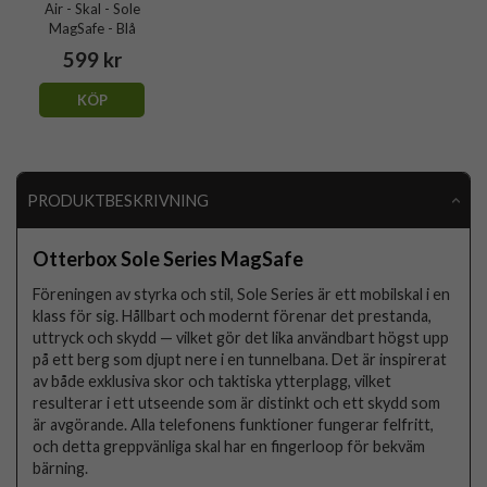
Air - Skal - Sole
MagSafe - Blå
599 kr
KÖP
PRODUKTBESKRIVNING
Otterbox Sole Series MagSafe
Föreningen av styrka och stil, Sole Series är ett mobilskal i en
klass för sig. Hållbart och modernt förenar det prestanda,
uttryck och skydd — vilket gör det lika användbart högst upp
på ett berg som djupt nere i en tunnelbana. Det är inspirerat
av både exklusiva skor och taktiska ytterplagg, vilket
resulterar i ett utseende som är distinkt och ett skydd som
är avgörande. Alla telefonens funktioner fungerar felfritt,
och detta greppvänliga skal har en fingerloop för bekväm
bärning.