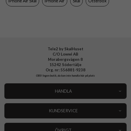
iPhone Air Skal
iPhone Air
Skal
Otterbox
Färg
Svart
Material
Hårdplast (PC), Mjukplast (TPU), Nylon
Varumärke
Otterbox
Tillverkarens art nr
77-99400
EAN
840434733088
Tele2 by SkalHuset
C/O Lowwi AB
Morabergsvägen 8
15242 Södertälje
Org. nr: 556881-9238
OBS!
Ingen butik, du kan inte handla här på plats
HANDLA
Outlet
Nyheter
KUNDSERVICE
Varumärken
Kundservice
Specialkategorier
90 dagars öppet köp
ÖVRIGT