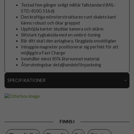
Testad fem gånger enligt militär fallstandard (MIL-
STD-810G 516.6)
Den kraftiga mönsterstrukturen runt skalets kant
känns robust och ökar greppet
Upphöjda kanter skyddar kamera och skärm
Slitstark tygbaksida med en ombré-toning
Bär ditt skal i den avtagbara, färgglada snoddöglan
Inbyggda magneter positionerar sig perfekt för att
möjliggöra Fast Charge
Innehåller minst 85% återvunnet material
Återvinningsbar detaljhandelsförpackning
SPECIFIKATIONER
Artikelnummer
119348
Passar till
iPhone Air
Produkttyp
Skal
FINNS I
Egenskaper
Handrem, MagSafe-kompatibel, Stöttålig