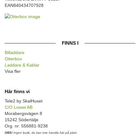
EAN
840434707928
FINNS I
Billaddare
Otterbox
Laddare & Kablar
Visa fler
Här finns vi
Tele2 by SkalHuset
C/O Lowwi AB
Morabergsvägen 8
15242 Södertälje
Org. nr: 556881-9238
OBS!
Ingen butik, du kan inte handla här på plats