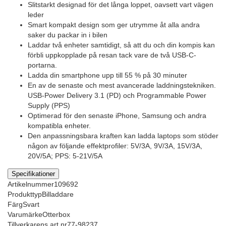
Slitstarkt designad för det långa loppet, oavsett vart vägen
leder
Smart kompakt design som ger utrymme åt alla andra
saker du packar in i bilen
Laddar två enheter samtidigt, så att du och din kompis kan
förbli uppkopplade på resan tack vare de två USB-C-
portarna.
Ladda din smartphone upp till 55 % på 30 minuter
En av de senaste och mest avancerade laddningstekniken.
USB-Power Delivery 3.1 (PD) och Programmable Power
Supply (PPS)
Optimerad för den senaste iPhone, Samsung och andra
kompatibla enheter.
Den anpassningsbara kraften kan ladda laptops som stöder
någon av följande effektprofiler: 5V/3A, 9V/3A, 15V/3A,
20V/5A; PPS: 5-21V/5A
Specifikationer
Artikelnummer
109692
Produkttyp
Billaddare
Färg
Svart
Varumärke
Otterbox
Tillverkarens art nr
77-98237